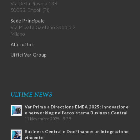
Via Della Piovola 138
50053, Empoli (FI)
Sede Principale
Via Privata Gaetano Sbodio 2
Milano
Altri uffici
Uffici Var Group
ULTIME NEWS
Var Prime a Directions EMEA 2025: innovazione
e networking nell’ecosistema Business Central
11 Novembre 2025 - 9:29
Business Central e DocFinance: un’integrazione
vincente