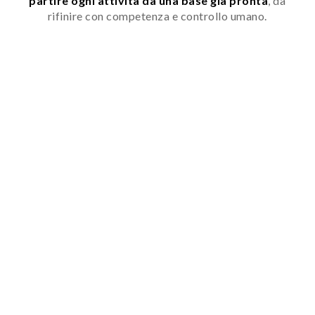
partire ogni attività da una base già pronta
, da
rifinire con competenza e controllo umano.