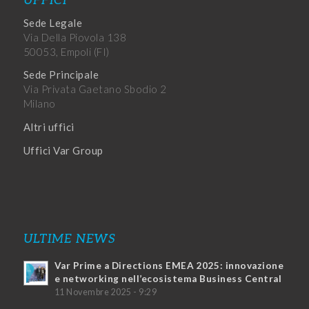
UFFICI
Sede Legale
Via Della Piovola 138
50053, Empoli (FI)
Sede Principale
Via Privata Gaetano Sbodio 2
Milano
Altri uffici
Uffici Var Group
ULTIME NEWS
Var Prime a Directions EMEA 2025: innovazione
e networking nell’ecosistema Business Central
11 Novembre 2025 - 9:29