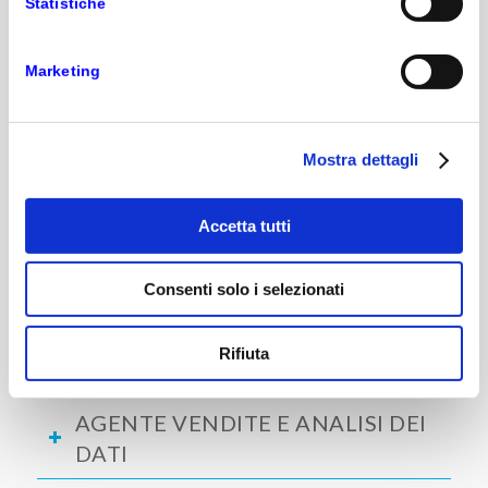
Statistiche
Marketing
Scopri gli agenti personalizzati che abbiamo creato
Mostra dettagli
Accetta tutti
Consenti solo i selezionati
AGENTE PER LA KNOWLEDGE
INTERNA
Rifiuta
AGENTE VENDITE E ANALISI DEI
DATI