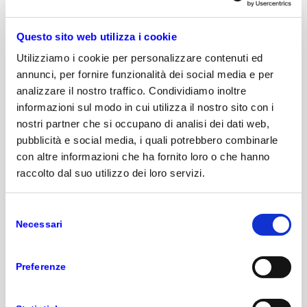
su misura
Questo sito web utilizza i cookie
Quando vuoi
andare oltre le funzionalità
Utilizziamo i cookie per personalizzare contenuti ed
standard,
Microsoft Copilot Studio ti permette di
annunci, per fornire funzionalità dei social media e per
creare agenti AI su misura, collegati a dati, processi
e applicazioni della tua azienda. Sono assistenti
analizzare il nostro traffico. Condividiamo inoltre
conversazionali che comprendono il linguaggio
informazioni sul modo in cui utilizza il nostro sito con i
naturale, consultano le tue fonti interne e possono
nostri partner che si occupano di analisi dei dati web,
eseguire azioni automatiche (creare ticket,
pubblicità e social media, i quali potrebbero combinarle
aggiornare record, inviare notifiche, avviare flussi in
con altre informazioni che ha fornito loro o che hanno
Power Automate).
raccolto dal suo utilizzo dei loro servizi.
Agenti AI personalizzati
Selezione
Necessari
del
consenso
Preferenze