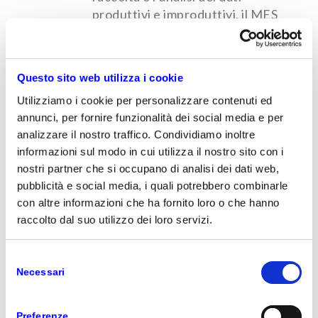
produttivi e improduttivi, il MES
consente di identificare e
risolvere inefficienze operative,
diventando il fulcro della strategia
Questo sito web utilizza i cookie
aziendale.
Utilizziamo i cookie per personalizzare contenuti ed
annunci, per fornire funzionalità dei social media e per
analizzare il nostro traffico. Condividiamo inoltre
Indicatori OEE
informazioni sul modo in cui utilizza il nostro sito con i
Il MES si connette a macchine,
nostri partner che si occupano di analisi dei dati web,
impianti e utensili per raccogliere i
pubblicità e social media, i quali potrebbero combinarle
dati necessari alla definizione
con altre informazioni che ha fornito loro o che hanno
degli indicatori OEE.
raccolto dal suo utilizzo dei loro servizi.
Controlla e migliora l’efficienza
produttiva della tua azienda in
Selezione
tempo reale: intervieni sulle
Necessari
del
derive di processo e previeni cali
consenso
indesiderati della qualità della
Preferenze