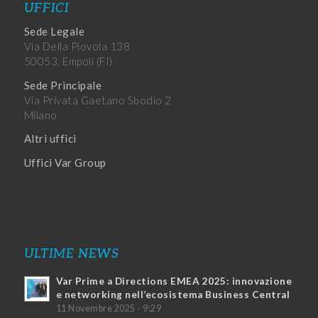
UFFICI
Sede Legale
Via Della Piovola 138
50053, Empoli (FI)
Sede Principale
Via Privata Gaetano Sbodio 2
Milano
Altri uffici
Uffici Var Group
ULTIME NEWS
Var Prime a Directions EMEA 2025: innovazione
e networking nell’ecosistema Business Central
11 Novembre 2025 - 9:29