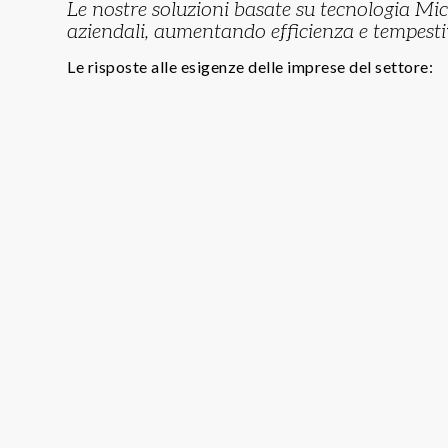
Le nostre soluzioni basate su tecnologia Mic
aziendali, aumentando efficienza e tempesti
Le risposte alle esigenze delle imprese del settore:
GESTIONE COMPLETA DELLE FAS
DI LAVORAZIONE
La totale gestione dei flussi di
movimentazione dei materiali (materie
prime, semilavorati e prodotti finiti) e i
ricevimento merci, lo stoccaggio, la
spedizione, la lavorazione conto terzi.
GESTIONE DELLA QUALITÀ
Tutti i processi di qualità e la non
conformità delle merci
Controllo qualità