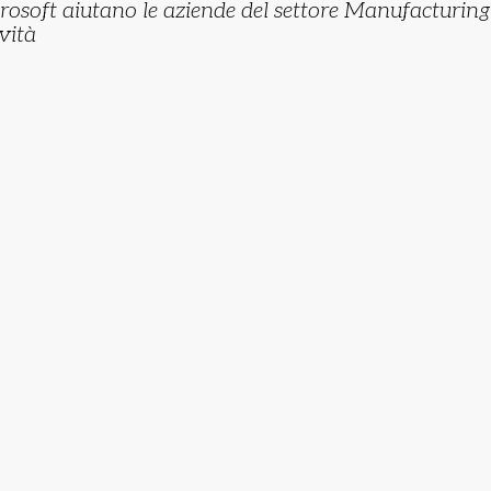
rosoft aiutano le aziende del settore Manufacturing 
vità
I
l
m