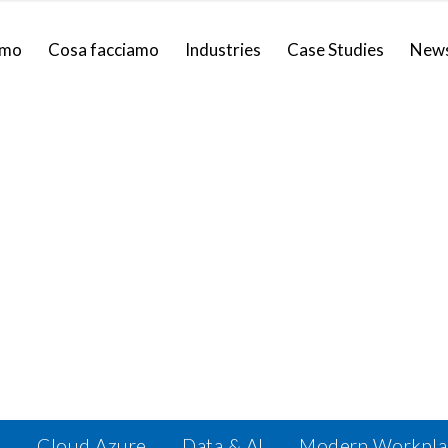
amo
Cosa facciamo
Industries
Case Studies
New
p
Cloud Azure
Data & AI
Modern Workpla