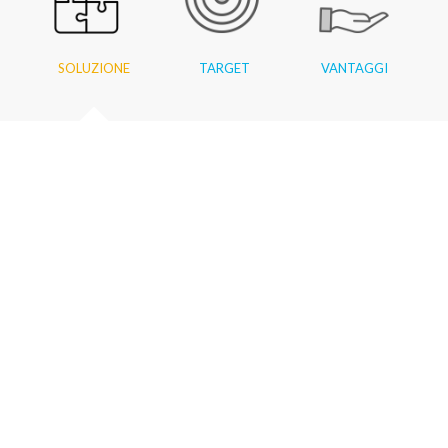
SOLUZIONE
TARGET
VANTAGGI
Le nostre soluzioni s
manifatturiere verso l
mercato soggetto ad 
Le complessità che ca
opportunità se gestite
La conoscenza dei process
lavorando per aziende del 
basate su Microsoft Dynam