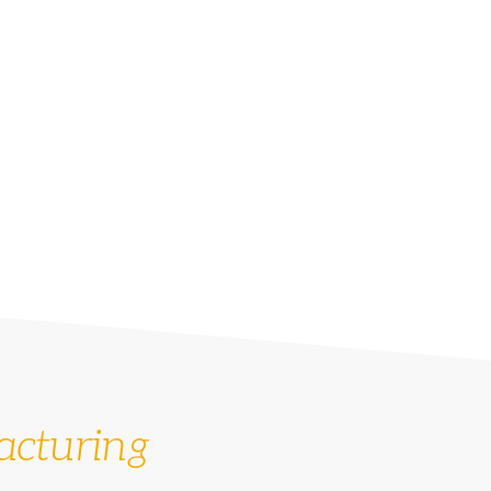
Le nostre soluzioni per il
settore: dalla gestione co
alla gestione dei processi
conformità, stoccaggio, sp
totale tracciabilità delle 
domanda di produzione e 
magazzino.
Oltre agli aspetti più lega
sistema completo per la ge
amministrativa e controllo
acturing