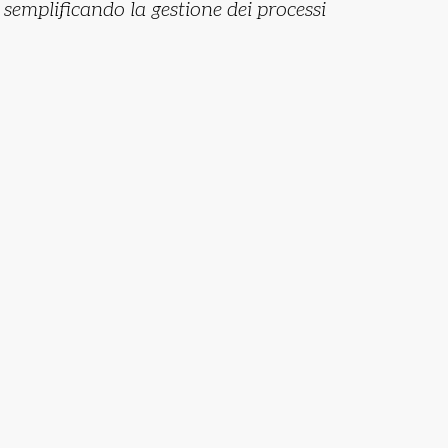
semplificando la gestione dei processi
PIANIFICAZIONE DELLA
DOMANDA DI PRODUZIONE
Pianificazione del relativo budget
aziendale per commessa e per
magazzino. Un sistema di gestione del
conto lavoro attivo e passivo.
GESTIONE DEI PROCESSI DI
MAGAZZINO E LOGISTICA
Logistica avanzata. Incrementa la
produttività degli operatori, riduce il
argine di errore e i tempi di spedizione