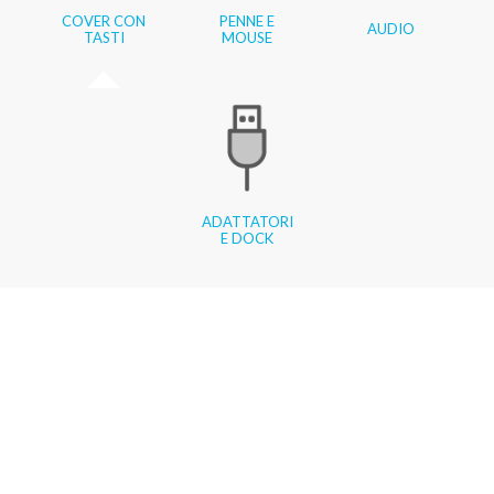
COVER CON
PENNE E
AUDIO
TASTI
MOUSE
ADATTATORI
E DOCK
La type cover più lussuosa