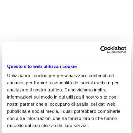
La nuovissima
Signature Go2 Type Cover
realizza,
Questo sito web utilizza i cookie
con il comfort dell’Alcantara in Rosso Papavero o
Utilizziamo i cookie per personalizzare contenuti ed
Blu Ghiaccio, la massima operatività nel minimo
annunci, per fornire funzionalità dei social media e per
spazio e soli 245 grammi.
analizzare il nostro traffico. Condividiamo inoltre
informazioni sul modo in cui utilizza il nostro sito con i
SCHEDA TECNICA
nostri partner che si occupano di analisi dei dati web,
pubblicità e social media, i quali potrebbero combinarle
con altre informazioni che ha fornito loro o che hanno
raccolto dal suo utilizzo dei loro servizi.