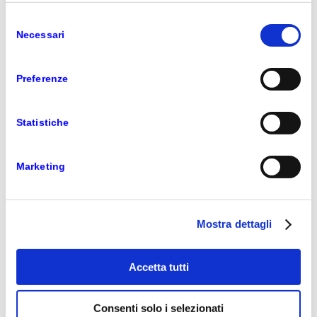
Selezione
Tastiera e cover, elegante e compatta
Necessari
del
consenso
Preferenze
Statistiche
Marketing
La
Pro Type Cover
, è l’accessorio curato in
Mostra dettagli
Alcantara, premiato per il feeling di utilizzo,
retroilluminato, completo di ogni funzione ed
un’eleganza senza precedenti.
Accetta tutti
SCHEDA TECNICA
Consenti solo i selezionati