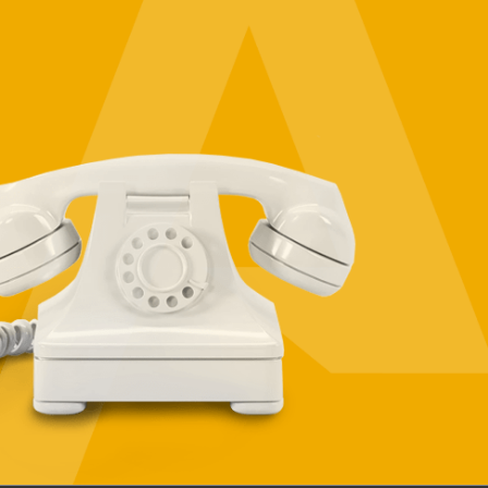
Vuoi maggiori
informazioni sulle
nostre soluzioni e su
come adattarle alle
esigenze specifiche
della tua azienda?
CONTATTACI!