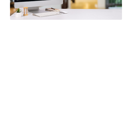
INTEGRAZIONE ECOSISTEMA
MICROSOFT
Compatibilità e integrazione con tutto
l’ecosistema Microsoft e le sue app
come Azure e Dynamics 365.
AUTOMATIZZAZIONE E
SEMPLIFICAZIONE DEI
PROCESSI AZIENDALI
L’integrazione di Microsoft Power
Platform per creare flussi di lavoro