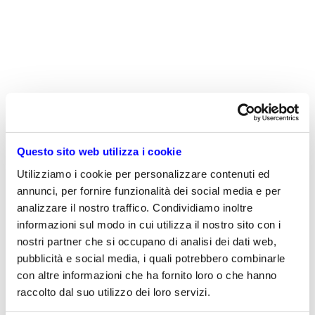
identità completa.
MICROSOFT DEFENDER
Protezione dell’intera organizzazione
con soluzioni per la sicurezza
aziendale integrate
Questo sito web utilizza i cookie
PROTEZIONE AMBIENTE
Utilizziamo i cookie per personalizzare contenuti ed
CLOUD
annunci, per fornire funzionalità dei social media e per
Protezione di tutte le app e le risorse
analizzare il nostro traffico. Condividiamo inoltre
con visibilità e per tutti i carichi di
informazioni sul modo in cui utilizza il nostro sito con i
lavoro.
nostri partner che si occupano di analisi dei dati web,
pubblicità e social media, i quali potrebbero combinarle
con altre informazioni che ha fornito loro o che hanno
raccolto dal suo utilizzo dei loro servizi.