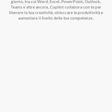
giorno, tra cui Word, Excel, PowerPoint, Outlook,
Teams e altre ancora, Copilot collabora con te per
liberare la tua creatività, sbloccare la produttività e
aumentare il livello delle tue competenze.
Tieni sotto controllo le tue attività, aggiorna
le conversazioni, gestisci riunioni più efficaci e
riunisci tutto in un unico posto.