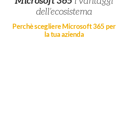
Microsoft 365
i vantaggi
dell’ecosistema
Perchè scegliere Microsoft 365 per
la tua azienda
APPLICAZIONI DI
PRODUTTIVITA’ AVANZATE
Le versioni più recenti di Word, Excel,
PowerPoint e OneNote con
aggiornamenti automatici, utilizzabili
da qualsiasi dispositivo
COMUNICAZIONE E