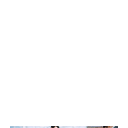
COLLABORAZIONE
EFFICIENTI
Microsoft Teams per chat di gruppo,
riunioni online e chiamate, che
favoriscono la collaborazione in
tempo reale.
CONDIVISIONE E
ARCHIVIAZIONE DI FILE
Condivisione facilitata di documenti, in
tempo reale e in modo sicuro,
attraverso OneDrive, Teams e
Sharepoint