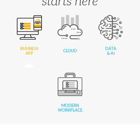
starts here
BUSINESS
DATA
CLOUD
APP
& AI
MODERN
WORKPLACE