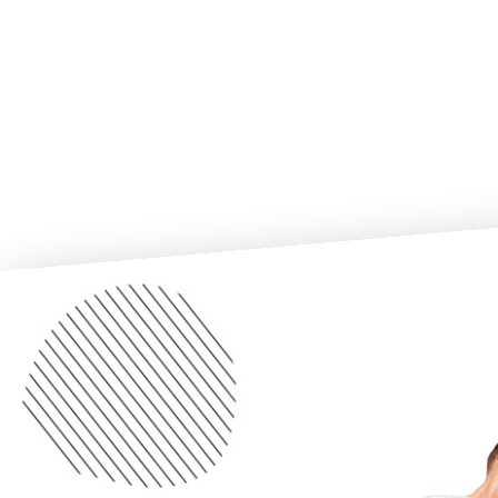
Il servizio clienti non è un costo: come gli agenti
AI cambiano questa equazione