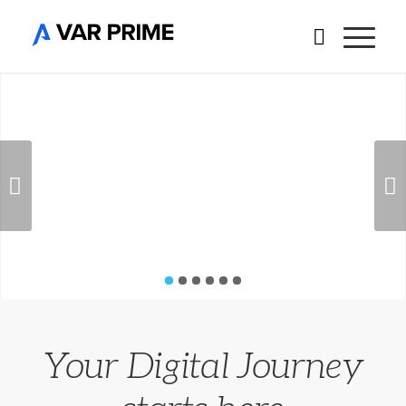
Succ
1
2
3
4
5
6
Your Digital Journey