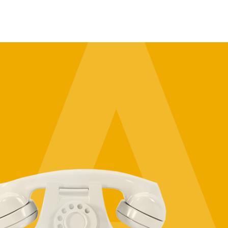
Vuoi maggiori
informazioni sulle
nostre soluzioni e su
come adattarle alle
esigenze specifiche
della tua azienda?