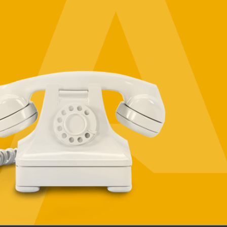
Vuoi maggiori
informazioni sulle
nostre soluzioni e su
come adattarle alle
esigenze specifiche
della tua azienda?
CONTATTACI!