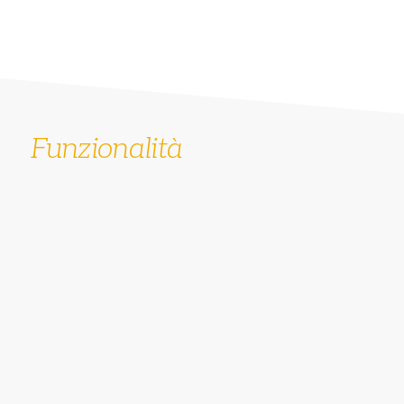
Funzionalità
GESTIONE SPESE
Inserimento spese, acquisizione
immagini
Inserimento dei percorsi auto con
calcolo automatico del rimborso
chilometrico
Elenco delle spese inserite, modifica e
cancellazione