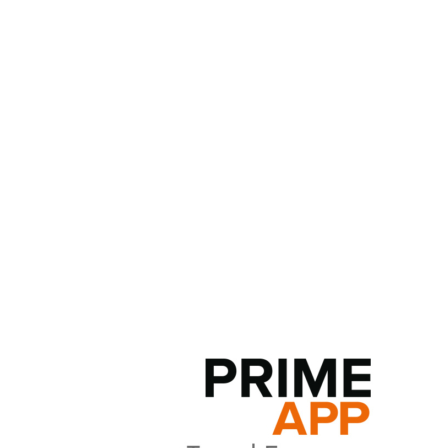
affidabilità, sicurezza, multicanalità. In questo
contesto diventa fondamentale poter consultare,
inserire ed aggiornare i dati in maniera agevole e
rapida.
Abbiamo sviluppato una soluzione mobile
perfettamente integrata con Microsoft Dynamics,
utilizzabile anche off-line, in grado di supportare in
modo sicuro ed affidabile, le aziende nella gestione
delle note spese e nella condivisione delle
informazioni tra i dipendenti/collaboratori e la sede
centrale.