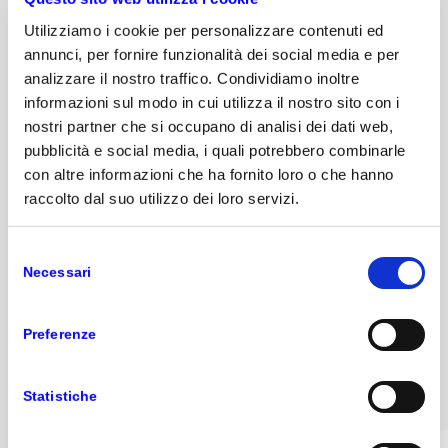
Utilizziamo i cookie per personalizzare contenuti ed
annunci, per fornire funzionalità dei social media e per
analizzare il nostro traffico. Condividiamo inoltre
WORKSPACE
informazioni sul modo in cui utilizza il nostro sito con i
Visione rapida ed immediata del totale
nostri partner che si occupano di analisi dei dati web,
delle spese inserite divise per carta di
pubblicità e social media, i quali potrebbero combinarle
credito, contanti, prepagati e
con altre informazioni che ha fornito loro o che hanno
dell’importo da ricevere
raccolto dal suo utilizzo dei loro servizi.
Link alle principali operazioni
Selezione
Necessari
GESTIONE DEGLI UTENTI
del
consenso
Setting della company, della lingua e
della valuta
Preferenze
Gestione preferiti su cliente
Gestione preferiti su commessa
Statistiche