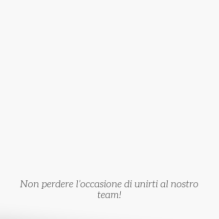
Verrai aiutato a migliorare e a realizzare il tuo
potenziale, all’interno di
un gruppo in continua
crescita
Potrai mettere alla prova le tue competenze in
importanti progetti in Italia e all’estero
Non perdere l’occasione di unirti al nostro
team!