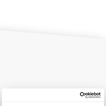
Neo diplomat*, laureand* e neo laureat* in ambito
Ingegneristico, Economico o Matematico