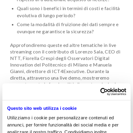
Quali sono i benefici in termini di costi e facilità
evolutiva di lungo periodo?
Come la modalità di fruizione dei dati sempre e
ovunque ne garantisce la sicurezza?
​Approfondiremo queste ed altre tematiche in live
streaming con il contributo di Lorenzo Sala, CEO di
NTT, Fiorella Crespi degli Osservatori Digital
Innovation del Politecnico di Milano e Manuela
Gianni, direttore di ICT4Executive. Durante la
diretta, attraverso una live demo, mostreremo
concretamente le funzionalità di queste soluzioni.
Il webinar si terrà il 12 maggio dalle ore 12.00 alle
13.00
La partecipazione è gratuita, previa registrazione​
Questo sito web utilizza i cookie
Utilizziamo i cookie per personalizzare contenuti ed
Per ulteriori informazioni contattare la segreteria
organizzativa – email:
webinar@ict4executive.it
annunci, per fornire funzionalità dei social media e per
analizzare il nostro traffico. Condividiamo inoltre