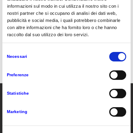
12 MAGGIO 2015
informazioni sul modo in cui utilizza il nostro sito con i
nostri partner che si occupano di analisi dei dati web,
pubblicità e social media, i quali potrebbero combinarle
CONDIVIDI QUESTO ARTICOLO
con altre informazioni che ha fornito loro o che hanno
raccolto dal suo utilizzo dei loro servizi.
Selezione
Necessari
del
consenso
Preferenze
Statistiche
VAR PRIME
Marketing
Var Prime è la società di Var Group specializzata in
servizi su Microsoft Dynamics dedicati alla piccola e
media impresa e gruppi internazionali con verticali e
soluzioni di settore certificate.