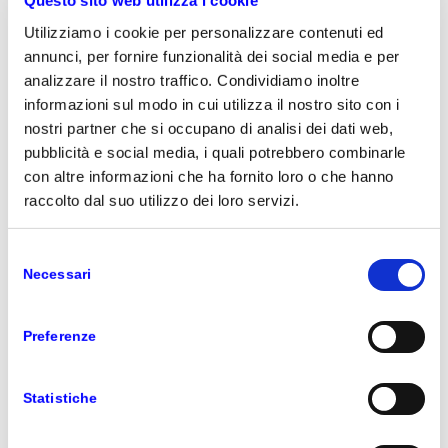
Questo sito web utilizza i cookie
Utilizziamo i cookie per personalizzare contenuti ed
Introduzione di Microsoft Fabric, una nuova
annunci, per fornire funzionalità dei social media e per
piattaforma unificata per gli analytics
analizzare il nostro traffico. Condividiamo inoltre
Microsoft Fabric
è una
piattaforma
informazioni sul modo in cui utilizza il nostro sito con i
unificata per l’analytics
che comprende
nostri partner che si occupano di analisi dei dati web,
data engineering, data integration, data
pubblicità e social media, i quali potrebbero combinarle
warehousing, data science, analisi in tempo
con altre informazioni che ha fornito loro o che hanno
reale, osservabilità applicata e business
raccolto dal suo utilizzo dei loro servizi.
intelligence, tutte funzionalità collegate a
un unico repository di dati chiamato
Selezione
OneLake.
Necessari
del
consenso
Microsoft Fabric consente ai clienti, a
prescindere dal loro livello di expertise
Preferenze
tecnica, di sperimentare le funzionalità in
un’esperienza unificata. È creato a partire
Statistiche
da Azure OpenAI Service a ogni livello per
aiutare i clienti a sbloccare il pieno