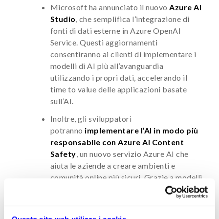
Microsoft ha annunciato il nuovo
Azure AI
Studio
, che semplifica l’integrazione di
fonti di dati esterne in Azure OpenAI
Service. Questi aggiornamenti
consentiranno ai clienti di implementare i
modelli di AI più all’avanguardia
utilizzando i propri dati, accelerando il
time to value delle applicazioni basate
sull’AI.
Inoltre, gli sviluppatori
potranno
implementare l’AI in modo più
responsabile con Azure AI Content
Safety
, un nuovo servizio Azure AI che
aiuta le aziende a creare ambienti e
comunità online più sicuri. Grazie a modelli
progettati per rilevare contenuti di odio,
violenza, sesso e autolesionismo in tutte le
lingue, sia nelle immagini che nei testi.