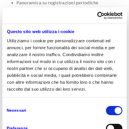
Panoramica su registrazioni periodiche
Bilancio di verifica e situazioni contabili
Gestione IVA
Questo sito web utilizza i cookie
Le registrazioni ai fini IV
Utilizziamo i cookie per personalizzare contenuti ed
Registri Iva e Calcolo della liquidazione
annunci, per fornire funzionalità dei social media e per
periodica
analizzare il nostro traffico. Condividiamo inoltre
Gestione transazioni con operatori Intra-Ue ed
informazioni sul modo in cui utilizza il nostro sito con i
Extra-UE
nostri partner che si occupano di analisi dei dati web,
Liquidazione periodica Iva ed Esterometro
pubblicità e social media, i quali potrebbero combinarle
con altre informazioni che ha fornito loro o che hanno
Gestione delle lettere d’intento emesse e
raccolto dal suo utilizzo dei loro servizi.
ricevute
Contabilità Banche
Selezione
Necessari
del
Creazione di un cc bancario
consenso
Registrazione pagamenti/incassi
Preferenze