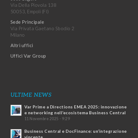
Via Della Piovola 138
50053, Empoli (FI)
Sede Principale
Via Privata Gaetano Sbodio 2
Milano
Altri uffici
Uffici Var Group
ULTIME NEWS
Var Prime a Directions EMEA 2025: innovazione
e networking nell’ecosistema Business Central
11 Novembre 2025 - 9:29
Business Central e DocFinance: un’integrazione
vincente