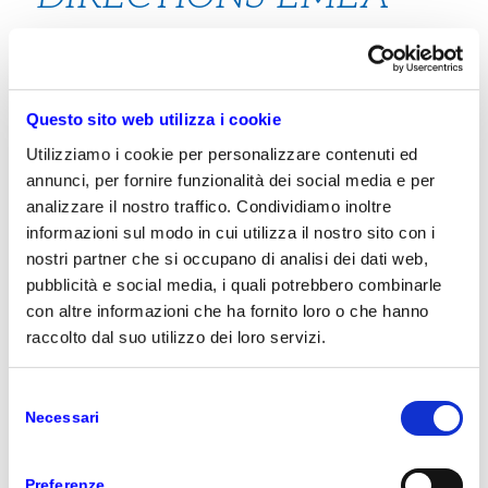
24: VAR PRIME
PARTECIPA
Questo sito web utilizza i cookie
ALL’EVENTO DI
Utilizziamo i cookie per personalizzare contenuti ed
VIENNA
annunci, per fornire funzionalità dei social media e per
analizzare il nostro traffico. Condividiamo inoltre
informazioni sul modo in cui utilizza il nostro sito con i
EVENTS
nostri partner che si occupano di analisi dei dati web,
pubblicità e social media, i quali potrebbero combinarle
con altre informazioni che ha fornito loro o che hanno
raccolto dal suo utilizzo dei loro servizi.
Selezione
Necessari
del
consenso
Preferenze