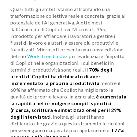
Quasi tutti gli ambiti stanno affrontando una
trasformazione collettiva reale e concreta, grazie al
potenziale dell’AI generativa. A otto mesi
dall’annuncio di Copilot per Microsoft 365,
introdotto per affiancare i lavoratori a gestire i
flussi di lavoro e aiutarli a essere più produttivi e
focalizzati, Microsoft presenta una nuova edizione
del suo
Work Trend Index
per evidenziare l’impatto
di Copilot nelle organizzazioni, i cui benefici in
termini di produttività sono reali. Il
70% degli
utenti di Copilot ha dichiarato di aver
incrementato la propria produttività
mentre il
68% ha affermato che Copilot ha migliorato la
qualità del proprio lavoro. In generale,
è aumentata
la rapidità nello svolgere compiti specifici
(ricerca, scrittura e sintetizzazione) per il 29%
degli intervistati
. Inoltre, gli utenti hanno
dichiarato che grazie a questo strumento le riunioni
perse vengono recuperate più rapidamente e
il 77%
non vuole più rinunciarvi
.