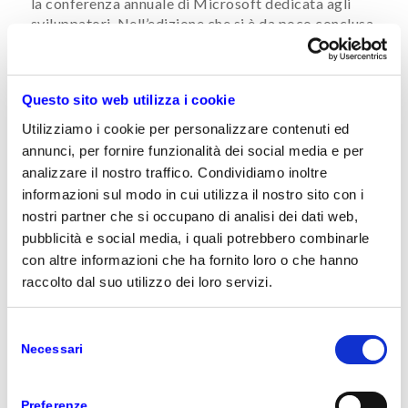
la conferenza annuale di Microsoft dedicata agli
sviluppatori. Nell’edizione che si è da poco conclusa,
sono stati presentati i progressi rivoluzionari
nell’intelligenza artificiale che stanno avendo un
profondo impatto su Microsoft e sugli sviluppatori
Questo sito web utilizza i cookie
che utilizzano la tecnologia per migliorare
l’efficienza, migliorare l’esperienza dei clienti e fare
Utilizziamo i cookie per personalizzare contenuti ed
nuove innovazioni.
annunci, per fornire funzionalità dei social media e per
analizzare il nostro traffico. Condividiamo inoltre
Microsoft Build
è sempre un momento
informazioni sul modo in cui utilizza il nostro sito con i
emozionante. Circa 200.000 persone si sono
registrate per tre giorni di apprendimento tecnico e
nostri partner che si occupano di analisi dei dati web,
connessione con la comunità, con 4.000 partecipanti
pubblicità e social media, i quali potrebbero combinarle
di persona a Seattle. I partecipanti hanno potuto
con altre informazioni che ha fornito loro o che hanno
scegliere tra più di 300 sessioni, demo e laboratori
raccolto dal suo utilizzo dei loro servizi.
con esperti e istruttori di Microsoft e dei partner.
Per chi non ha potuto seguire dal vivo l’evento, la
Selezione
maggior parte dei contenuti è stata resa disponibile
Necessari
del
on demand.
consenso
Preferenze