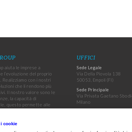
GROUP
UFFICI
p aiuta le imprese a
Sede Legale
e l’evoluzione del proprio
Via Della Piovola 138
. Realizziamo con i nostri
50053, Empoli (FI)
oluzioni che li rendono più
Sede Principale
vi. Il nostro valore sono le
Via Privata Gaetano Sbodi
ze, la capacità di
Milano
le, questo permette alle
di raggiungere i propri
Altri uffici
.
Uffici Var Group
 i cookie