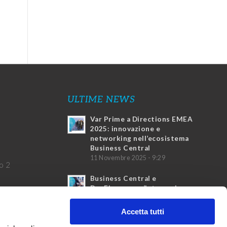
ULTIME NEWS
Var Prime a Directions EMEA
2025: innovazione e
networking nell’ecosistema
Business Central
11 Novembre 2025 - 9:29
o 2
Business Central e
DocFinance: un’integrazione
vincente
4 Marzo 2025 - 17:20
Accetta tutti