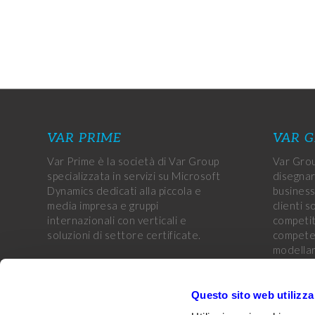
VAR PRIME
VAR 
Var Prime è la società di Var Group
Var Grou
specializzata in servizi su Microsoft
disegnar
Dynamics dedicati alla piccola e
business
media impresa e gruppi
clienti s
internazionali con verticali e
competiti
soluzioni di settore certificate.
competen
modellar
aziende 
obiettivi
CUSTOMER PORTAL
Questo sito web utilizza