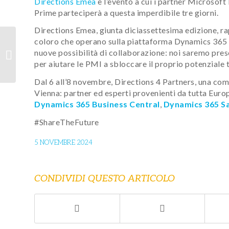
Directions Emea
è l’evento a cui i partner Microsof
Prime parteciperà a questa imperdibile tre giorni.
Directions Emea, giunta diciassettesima edizione, 
Build 2024: le novità
coloro che operano sulla piattaforma Dynamics 365 e
annunciate alla
nuove possibilità di collaborazione: noi saremo prese
conferenza Microsoft
per aiutare le PMI a sbloccare il proprio potenziale 
dedicata agli s...
Dal 6 all’8 novembre, Directions 4 Partners, una co
Vienna: partner ed esperti provenienti da tutta Euro
Dynamics 365 Business Central
,
Dynamics 365 Sa
#ShareTheFuture
5 NOVEMBRE 2024
CONDIVIDI QUESTO ARTICOLO