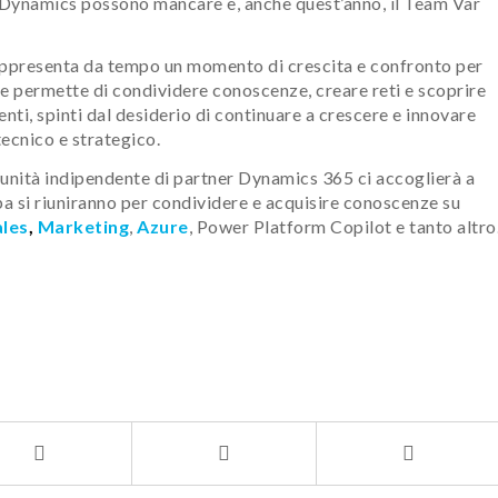
t Dynamics possono mancare e, anche quest’anno, il Team Var
rappresenta da tempo un momento di crescita e confronto per
 permette di condividere conoscenze, creare reti e scoprire
nti, spinti dal desiderio di continuare a crescere e innovare
tecnico e strategico.
munità indipendente di partner Dynamics 365 ci accoglierà a
pa si riuniranno per condividere e acquisire conoscenze su
les
,
Marketing
,
Azure
, Power Platform Copilot e tanto altro