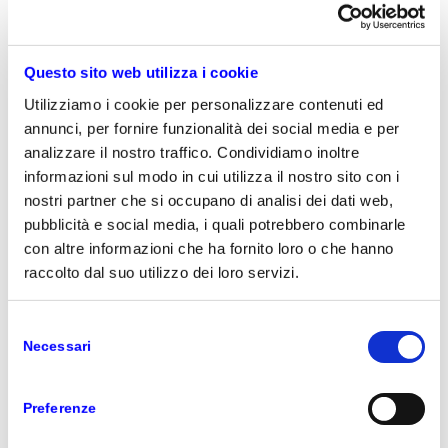
settori. Siamo certi che insieme costruiremo
un punto di riferimento per sostenere la
competitività delle imprese”
Questo sito web utilizza i cookie
Utilizziamo i cookie per personalizzare contenuti ed
annunci, per fornire funzionalità dei social media e per
dichiara Fabio Falaschi, Direzione Software e
Servizi di Var Group.
analizzare il nostro traffico. Condividiamo inoltre
informazioni sul modo in cui utilizza il nostro sito con i
nostri partner che si occupano di analisi dei dati web,
“Nella visione di Microsoft l’ecosistema dei
pubblicità e social media, i quali potrebbero combinarle
Partner gioca un ruolo strategico per
con altre informazioni che ha fornito loro o che hanno
raggiungere le aziende e offrire consulenza
raccolto dal suo utilizzo dei loro servizi.
qualificata in funzione dello specifico
settore industriale. Siamo molto soddisfatti
Selezione
che la sinergia tra due partner d’eccellenza
Necessari
del
del livello di Var Group e NTT possa
consenso
facilitare il percorso di Digital
Transformation delle imprese italiane
Preferenze
facendo leva sul valore dell’innovazione di
Microsoft Dynamics. Nell’attuale scenario di