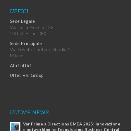
UFFICI
Sede Legale
Via Della Piovola 138
50053, Empoli (FI)
Sede Principale
Via Privata Gaetano Sbodio 2
Milano
Altri uffici
Uffici Var Group
ULTIME NEWS
Var Prime a Directions EMEA 2025: innovazione
e networking nell’ecosistema Business Central