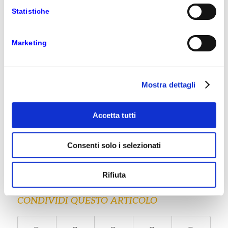
business la customer experience rappresenta
Statistiche
una leva cruciale e il Customer Relationship
Management assume un ruolo strategico per
poter gestire in modo integrato e sinergico
Marketing
attività di vendita, marketing e customer
care, così da ottimizzare le opportunità di
business, recuperando efficienza e gestendo
Mostra dettagli
al meglio le opportunità commerciali in una
logica di ‘Intelligent Customer Engagement’.”
Accetta tutti
ha commentato Massimiliano Ortalli, Direttore
della Divisione Dynamics di Microsoft Italia.
Consenti solo i selezionati
14 LUGLIO 2016
Rifiuta
CONDIVIDI QUESTO ARTICOLO