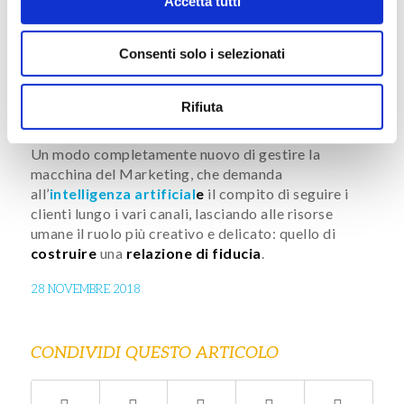
Accetta tutti
e profili accurati. Automatizzando il
sistema, diventa possibile creare un meccanismo di
alert e notifiche con cui, in un’
ottica di Unified
Consenti solo i selezionati
Commerce
, la piattaforma è in grado di
riconoscere quando comincia un Customer Journey
peculiare e di indirizzarlo in base al profilo
Rifiuta
dell’utente.
Un modo completamente nuovo di gestire la
macchina del Marketing, che demanda
all’
intelligenza artificial
e
il compito di seguire i
clienti lungo i vari canali, lasciando alle risorse
umane il ruolo più creativo e delicato: quello di
costruire
una
relazione di fiducia
.
28 NOVEMBRE 2018
CONDIVIDI QUESTO ARTICOLO