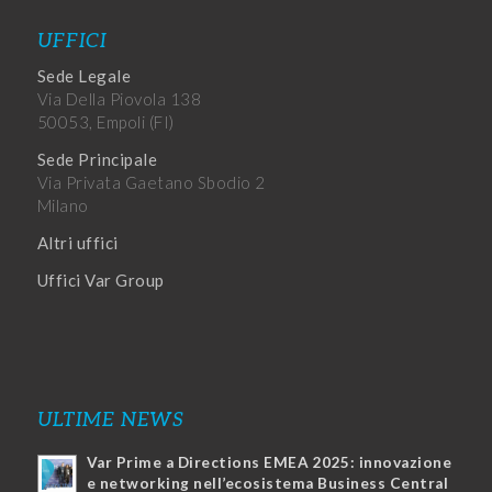
UFFICI
Sede Legale
Via Della Piovola 138
50053, Empoli (FI)
Sede Principale
Via Privata Gaetano Sbodio 2
Milano
Altri uffici
Uffici Var Group
ULTIME NEWS
Var Prime a Directions EMEA 2025: innovazione
e networking nell’ecosistema Business Central