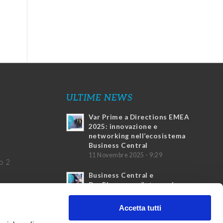
ULTIME NEWS
Var Prime a Directions EMEA
2025: innovazione e
networking nell’ecosistema
Business Central
11 Novembre 2025 - 9:29
o 2
Business Central e
DocFinance: un’integrazione
vincente
4 Marzo 2025 - 17:20
Accetta tutti