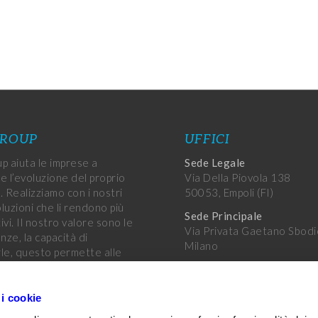
GROUP
UFFICI
p aiuta le imprese a
Sede Legale
e l’evoluzione del proprio
Via Della Piovola 138
. Realizziamo con i nostri
50053, Empoli (FI)
oluzioni che li rendono più
Sede Principale
vi. Il nostro valore sono le
Via Privata Gaetano Sbodi
ze, la capacità di
Milano
le, questo permette alle
di raggiungere i propri
Altri uffici
.
Uffici Var Group
 i cookie