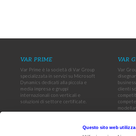
VAR PRIME
VAR 
Var Prime è la società di Var Group
Var Grou
specializzata in servizi su Microsoft
disegnar
Dynamics dedicati alla piccola e
business
media impresa e gruppi
clienti s
internazionali con verticali e
competiti
soluzioni di settore certificate.
competen
modellar
aziende 
obiettivi
CUSTOMER PORTAL
Questo sito web utilizza