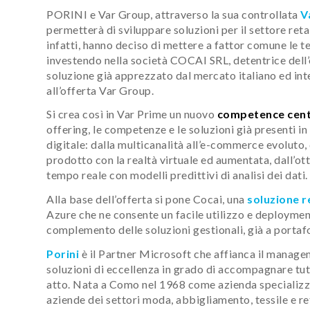
PORINI e Var Group, attraverso la sua controllata
V
permetterà di sviluppare soluzioni per il settore retai
infatti, hanno deciso di mettere a fattor comune le t
investendo nella società COCAI SRL, detentrice dell
soluzione già apprezzato dal mercato italiano ed int
all’offerta Var Group.
Si crea così in Var Prime un nuovo
competence cent
offering, le competenze e le soluzioni già presenti 
digitale: dalla multicanalità all’e-commerce evoluto, 
prodotto con la realtà virtuale ed aumentata, dall’ott
tempo reale con modelli predittivi di analisi dei dati.
Alla base dell’offerta si pone Cocai, una
soluzione re
Azure che ne consente un facile utilizzo e deployment s
complemento delle soluzioni gestionali, già a portaf
Porini
è il Partner Microsoft che affianca il manage
soluzioni di eccellenza in grado di accompagnare tutt
atto. Nata a Como nel 1968 come azienda specializzat
aziende dei settori moda, abbigliamento, tessile e reta