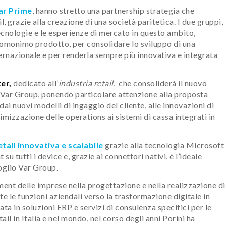
ar Prime
, hanno stretto una partnership strategia che
l, grazie alla creazione di una società paritetica. I due gruppi,
ecnologie e le esperienze di mercato in questo ambito,
’omonimo prodotto, per consolidare lo sviluppo di una
ernazionale e per renderla sempre più innovativa e integrata
er,
dedicato all’
industria retail
, che consoliderà il nuovo
in Var Group, ponendo particolare attenzione alla proposta
dai nuovi modelli di ingaggio del cliente, alle innovazioni di
imizzazione delle operations ai sistemi di cassa integrati in
tail innovativa e scalabile
grazie alla tecnologia Microsoft
u tutti i device e, grazie ai connettori nativi, è l’ideale
oglio Var Group.
ment delle imprese nella progettazione e nella realizzazione di
e le funzioni aziendali verso la trasformazione digitale in
a in soluzioni ERP e servizi di consulenza specifici per le
il in Italia e nel mondo, nel corso degli anni Porini ha