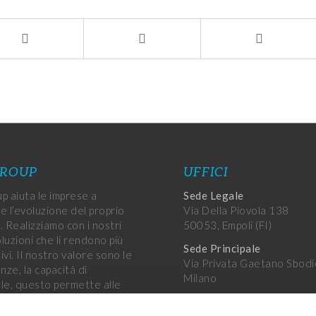
GROUP
UFFICI
p aiuta le imprese a
Sede Legale
e l’evoluzione del proprio
Via Della Piovola 138
. Realizziamo con i nostri
50053, Empoli (FI)
oluzioni che li rendono più
Sede Principale
vi. Il nostro valore sono le
Via Privata Gaetano Sbodi
ze, la capacità di
Milano
le, questo permette alle
di raggiungere i propri
Altri uffici
.