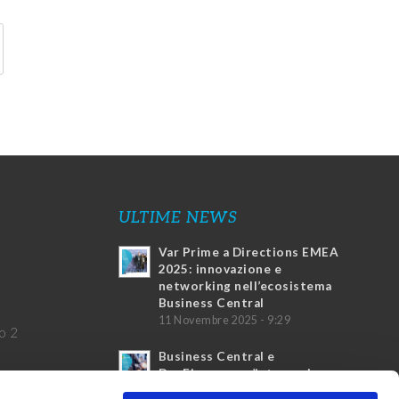
ULTIME NEWS
Var Prime a Directions EMEA
2025: innovazione e
networking nell’ecosistema
Business Central
11 Novembre 2025 - 9:29
o 2
Business Central e
DocFinance: un’integrazione
vincente