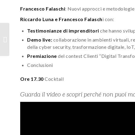
Francesco Falaschi
: Nuovi approcci e metodologie 
Riccardo Luna e Francesco Falasch
i con:
Testimonianze di imprenditori
che hanno svilup
Novità da Direction
EMEA 2017: Dynamics
Demo live:
collaborazione in ambienti virtuali, 
NAV 2018 e Dynamics
della cyber security, trasformazione digitale, Io
365 Tenerife
Premiazione
del contest Clienti “Digital Trans
Conclusioni
Ore 17.30
Cocktail
Guarda il video e scopri perché non puoi m