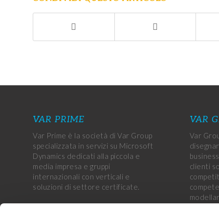
VAR PRIME
VAR 
Var Prime è la società di Var Group
Var Grou
specializzata in servizi su Microsoft
disegnar
Dynamics dedicati alla piccola e
business
media impresa e gruppi
clienti s
internazionali con verticali e
competiti
soluzioni di settore certificate.
competen
modellar
aziende 
obiettivi