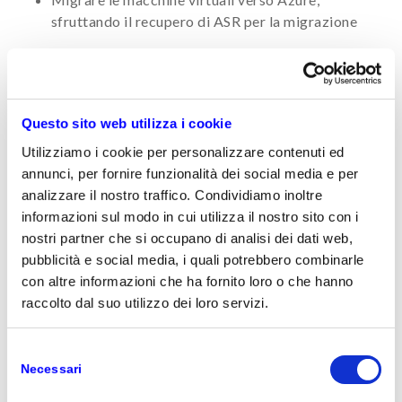
sfruttando il recupero di ASR per la migrazione
Agenda
DR da on-premise verso Azure
Backup SQL su Azure
Azure File Sync
Questo sito web utilizza i cookie
Migrazione verso Azure
Utilizziamo i cookie per personalizzare contenuti ed
Scegli una data e iscriviti
annunci, per fornire funzionalità dei social media e per
analizzare il nostro traffico. Condividiamo inoltre
21 maggio, 15/17.30 - Azure Cloud Migrate
informazioni sul modo in cui utilizza il nostro sito con i
nostri partner che si occupano di analisi dei dati web,
pubblicità e social media, i quali potrebbero combinarle
17 giugno, 15/17.30 - Azure Cloud Migrate
con altre informazioni che ha fornito loro o che hanno
raccolto dal suo utilizzo dei loro servizi.
Selezione
Necessari
del
Scopri i webinar di livello 1
consenso