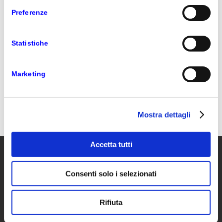
8 MAGGIO 2020
Preferenze
CONDIVIDI QUESTO ARTICOLO
Statistiche
Marketing
Mostra dettagli
Accetta tutti
VAR PRIME
Consenti solo i selezionati
Var Prime è la società di Var Group specializzata in
servizi su Microsoft Dynamics dedicati alla piccola e
Rifiuta
media impresa e gruppi internazionali con verticali e
soluzioni di settore certificate.