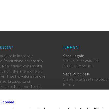
GROUP
UFFICI
p aiuta le imprese a
Sede Legale
e l’evoluzione del proprio
Via Della Piovola 138
. Realizziamo con i nostri
50053, Empoli (FI)
oluzioni che li rendono più
Sede Principale
vi. Il nostro valore sono le
Via Privata Gaetano Sbodi
ze, la capacità di
Milano
le, questo permette alle
di raggiungere i propri
Altri uffici
.
Uffici Var Group
 i cookie