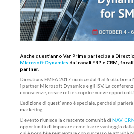
Anche quest’anno Var Prime partecipa a Direct
Microsoft Dynamics
dai canali ERP e CRM, focali
partner.
Directions EMEA 2017 riunisce dal 4 al 6 ottobre a 
i partner Microsoft Dynamics e gli ISV. La conferen
conoscenze, creare reti e scoprire nuove opportunità 
L’edizione di quest’ anno è speciale, perché si parler
marketing.
L’ evento riunisce la crescente comunità di
NAV
,
CR
opportunità di imparare come trarre vantaggio dalla 
cui è possibile reinventare con successo le attività