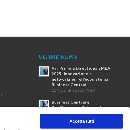
ULTIME NEWS
Var Prime a Directions EMEA
2025: innovazione e
networking nell’ecosistema
Business Central
11 Novembre 2025 - 9:29
o 2
Business Central e
DocFinance: un’integrazione
vincente
4 Marzo 2025 - 17:20
Accetta tutti