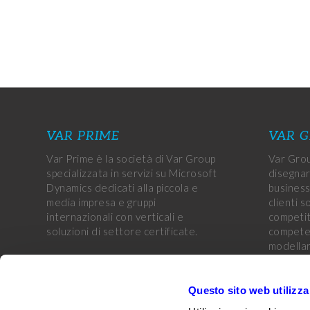
VAR PRIME
VAR 
Var Prime è la società di Var Group
Var Grou
specializzata in servizi su Microsoft
disegnar
Dynamics dedicati alla piccola e
business
media impresa e gruppi
clienti s
internazionali con verticali e
competiti
soluzioni di settore certificate.
competen
modellar
aziende 
obiettivi
CUSTOMER PORTAL
Questo sito web utilizza