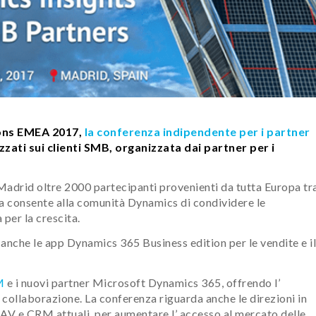
ions EMEA 2017,
la conferenza indipendente per i partner
zzati sui clienti SMB, organizzata dai partner per i
Madrid oltre 2000 partecipanti provenienti da tutta Europa tr
za consente alla comunità Dynamics di condividere le
per la crescita.
à anche le app Dynamics 365 Business edition per le vendite e il
M
e i nuovi partner Microsoft Dynamics 365, offrendo l’
collaborazione. La conferenza riguarda anche le direzioni in
 NAV e CRM attuali, per aumentare l’ accesso al mercato delle