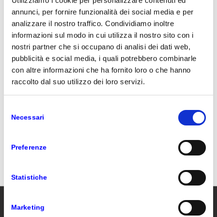
Utilizziamo i cookie per personalizzare contenuti ed
Ti segnaliamo che l’accesso all’evento è garantito
annunci, per fornire funzionalità dei social media e per
solo previa registrazione online fino ad esaurimento
analizzare il nostro traffico. Condividiamo inoltre
posti; non saranno possibili registrazioni effettuate
informazioni sul modo in cui utilizza il nostro sito con i
presso il desk durante i giorni dell’evento.
nostri partner che si occupano di analisi dei dati web,
10 APRILE 2018
pubblicità e social media, i quali potrebbero combinarle
con altre informazioni che ha fornito loro o che hanno
raccolto dal suo utilizzo dei loro servizi.
CONDIVIDI QUESTO ARTICOLO
Selezione
Necessari
del
consenso
Preferenze
Statistiche
Marketing