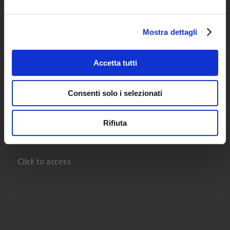
VAR PRIME
Var Prime è la società di Var Group specializzata in
servizi su Microsoft Dynamics dedicati alla piccola e
Mostra dettagli
media impresa e gruppi internazionali con verticali e
soluzioni di settore certificate.
Accetta tutti
CUSTOMER PORTAL
Consenti solo i selezionati
Rifiuta
Click to access