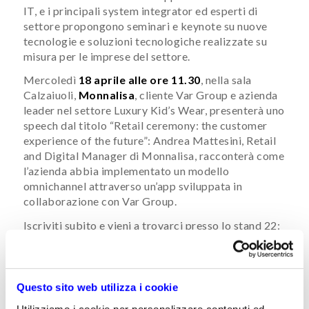
IT, e i principali system integrator ed esperti di
settore propongono seminari e keynote su nuove
tecnologie e soluzioni tecnologiche realizzate su
misura per le imprese del settore.
Mercoledì
18 aprile alle ore 11.30
, nella sala
Calzaiuoli,
Monnalisa
, cliente Var Group e azienda
leader nel settore Luxury Kid’s Wear, presenterà uno
speech dal titolo “Retail ceremony: the customer
experience of the future”: Andrea Mattesini, Retail
and Digital Manager di Monnalisa, racconterà come
l’azienda abbia implementato un modello
omnichannel attraverso un’app sviluppata in
collaborazione con Var Group.
Iscriviti subito e vieni a trovarci presso lo stand 22:
potrai conoscere ed approfondire con noi l’offerta
Var Group
dedicata al mondo della moda.
Questo sito web utilizza i cookie
Iscriviti