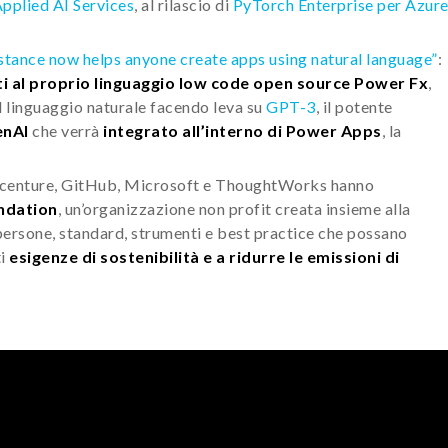
pplied AI Services
, al rilascio di
PyTorch Enterprise per Azur
tance now helps anyone create apps using natural language”
:
 al proprio linguaggio low code open source Power Fx
,
il linguaggio naturale facendo leva su
GPT-3
, il potente
nAI
che verrà
integrato all’interno di Power Apps
, la
ccenture, GitHub, Microsoft e ThoughtWorks hanno
ndation
, un’organizzazione non profit creata insieme alla
persone, standard, strumenti e best practice che possano
ti
esigenze di sostenibilità e a ridurre le emissioni di