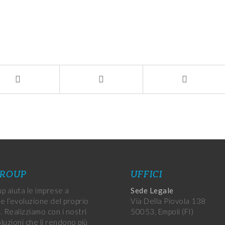
GROUP
UFFICI
p aiuta le imprese a
Sede Legale
e l’evoluzione del proprio
Via Della Piovola 138
. Realizziamo con i nostri
50053, Empoli (FI)
oluzioni che li rendono più