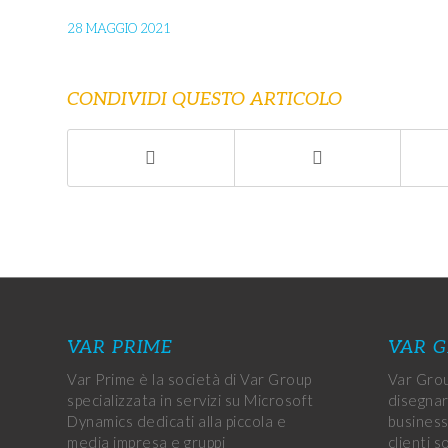
28 MAGGIO 2021
CONDIVIDI QUESTO ARTICOLO
VAR PRIME
VAR 
Var Prime è la società di Var Group
Var Grou
specializzata in servizi su Microsoft
disegnar
Dynamics dedicati alla piccola e
business
media impresa e gruppi
clienti s