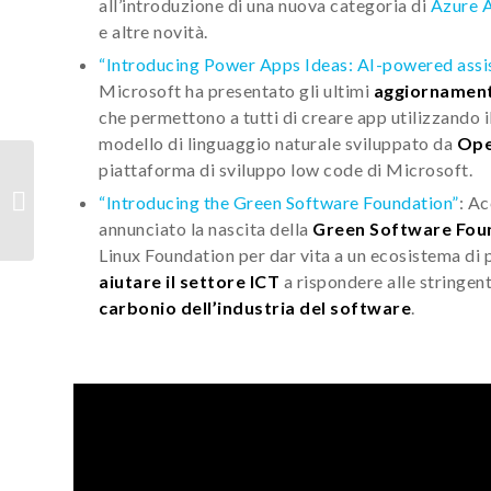
all’introduzione di una nuova categoria di
Azure A
e altre novità.
“Introducing Power Apps Ideas: AI-powered assis
Microsoft ha presentato gli ultimi
aggiornamenti
che permettono a tutti di creare app utilizzando 
modello di linguaggio naturale sviluppato da
Ope
piattaforma di sviluppo low code di Microsoft.
Archiviare e processare
i dati in Europa con
“Introducing the Green Software Foundation”
: A
Microsoft
annunciato la nascita della
Green Software Fou
Linux Foundation per dar vita a un ecosistema di 
aiutare il settore ICT
a rispondere alle stringen
carbonio dell’industria del software
.