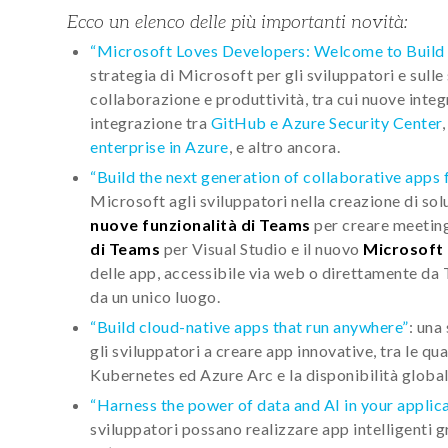
Ecco un elenco delle più importanti novità:
“Microsoft Loves Developers: Welcome to Build
strategia di Microsoft per gli sviluppatori e sull
collaborazione e produttività, tra cui nuove inte
integrazione tra
GitHub e Azure Security Center
,
enterprise in Azure
, e altro ancora.
“Build the next generation of collaborative apps
Microsoft agli sviluppatori nella creazione di solu
nuove funzionalità di Teams
per creare meeting
di Teams
per Visual Studio e il nuovo
Microsoft
delle app, accessibile via web o direttamente da 
da un unico luogo.
“Build cloud-native apps that run anywhere”
: una
gli sviluppatori a creare app innovative, tra le qual
Kubernetes ed Azure Arc e la disponibilità globa
“Harness the power of data and AI in your applic
sviluppatori possano realizzare app intelligenti g