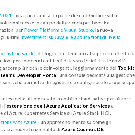
 2021”
: una panoramica da parte di Scott Guthrie sulla
e soluzioni messe in campo dall’azienda per favorire
grazioni per
Power Platform e Visual Studio
, la nuova
 gli ultimi
investimenti su Java e le applicazioni di livello
 for hybrid work”
: il blogpost è dedicato al supporto offerto d
zioni per i moderni ambienti di lavoro ibridi. Tra le novità,
 ancora più ricchi e coinvolgenti, l’aggiornamento del
Toolkit
 Teams Developer Portal
, una console dedicata alla gestione
Teams, che permette di registrare e configurare le proprie app
 sintesi delle ultime novità in ambito cloud-native per aiutare
i l’
estensione degli Azure Application Services
a
le di Azure Kubernetes Service su Azure Stack HCI.
ations with Azure”
: un approfondimento su come gli
razie a nuove funzionalità di
Azure Cosmos DB
,