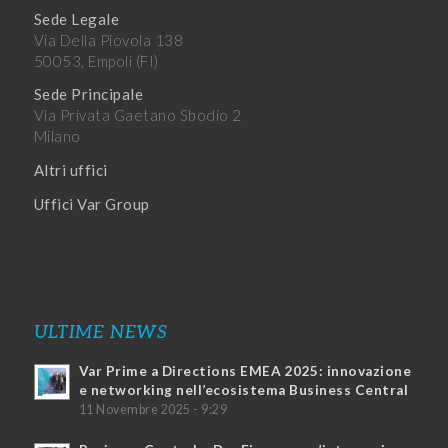
Sede Legale
Via Della Piovola 138
50053, Empoli (FI)
Sede Principale
Via Privata Gaetano Sbodio 2
Milano
Altri uffici
Uffici Var Group
ULTIME NEWS
Var Prime a Directions EMEA 2025: innovazione
e networking nell’ecosistema Business Central
11 Novembre 2025 - 9:29