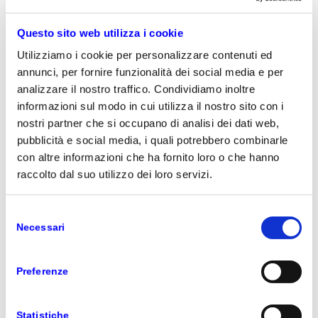
conferma l’impegno di Microsoft nei confronti della
strategia UE “un’Europa pronta per l’era digitale” e
del ruolo che il settore tecnologico deve svolgere
Questo sito web utilizza i cookie
nell’aiutare l’Europa a realizzare le sue aspirazioni
Utilizziamo i cookie per personalizzare contenuti ed
digitali.
annunci, per fornire funzionalità dei social media e per
analizzare il nostro traffico. Condividiamo inoltre
informazioni sul modo in cui utilizza il nostro sito con i
Oltre a elaborare i dati personali di
nostri partner che si occupano di analisi dei dati web,
organizzazioni e Pubbliche Amministrazioni
pubblicità e social media, i quali potrebbero combinarle
in Europa, stiamo anche creando un Privacy
con altre informazioni che ha fornito loro o che hanno
Engineering Center of Excellence a Dublino
raccolto dal suo utilizzo dei loro servizi.
per aiutare i nostri clienti europei nella scelta
delle soluzioni più adatte per sviluppare
modalità solide di protezione dei dati che
Selezione
siano conformi ai requisiti normativi. Stiamo
Necessari
del
lavorando per contribuire allo sviluppo di
consenso
“Tech Fit 4 Europe”
.
Preferenze
ha spiegato ancora Brad Smith
Statistiche