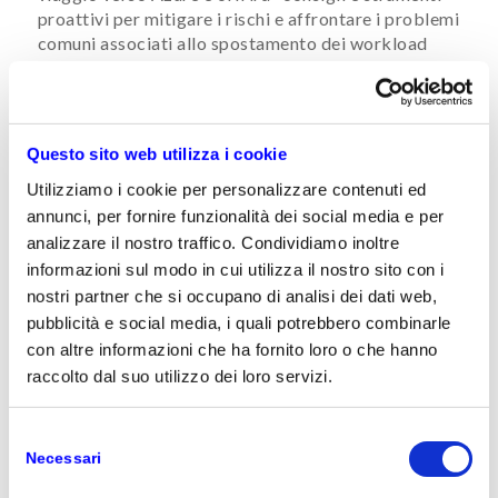
proattivi per mitigare i rischi e affrontare i problemi
comuni associati allo spostamento dei workload
critici in cloud. Sulla cloud migration è stata posta
particolare attenzione in virtù dell’end of support di
prodotti storici come Windows Server 2008 e SQL
Server 2008, su cui si stima lavori ancora il 60%
Questo sito web utilizza i cookie
della base installata Microsoft.
Utilizziamo i cookie per personalizzare contenuti ed
Intelligent Edge:
Microsoft sta portando il cloud
annunci, per fornire funzionalità dei social media e per
sulla rete distribuita dove serve prendere decisioni
analizzare il nostro traffico. Condividiamo inoltre
e potenza di calcolo, con coerenza nei modelli
informazioni sul modo in cui utilizza il nostro sito con i
operativi, ovvero sicurezza di gestione e coerenza
nostri partner che si occupano di analisi dei dati web,
nell’ambiente di sviluppo e stack tecnologici.
pubblicità e social media, i quali potrebbero combinarle
Power Platform:
durante il Key Note dell’evento,
con altre informazioni che ha fornito loro o che hanno
Satya Nadella ha rivelato che Microsoft si aspetta
raccolto dal suo utilizzo dei loro servizi.
che nei prossimi 5 anni vengano realizzate 500
milioni di app. L’idea del ceo di Microsoft è quella di
Selezione
permettere ai partner di pensare a tutte le
Necessari
applicazioni all’interno di Microsoft 365 e
del
Dynamics 365 come microservizi disponibili per
consenso