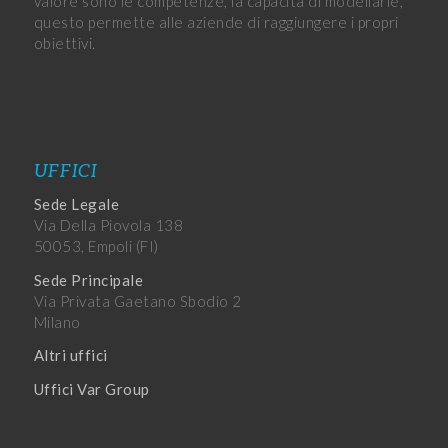
valore sono le competenze, la capacità di modellarle,
questo permette alle aziende di raggiungere i propri
obiettivi.
UFFICI
Sede Legale
Via Della Piovola 138
50053, Empoli (FI)
Sede Principale
Via Privata Gaetano Sbodio 2
Milano
Altri uffici
Uffici Var Group