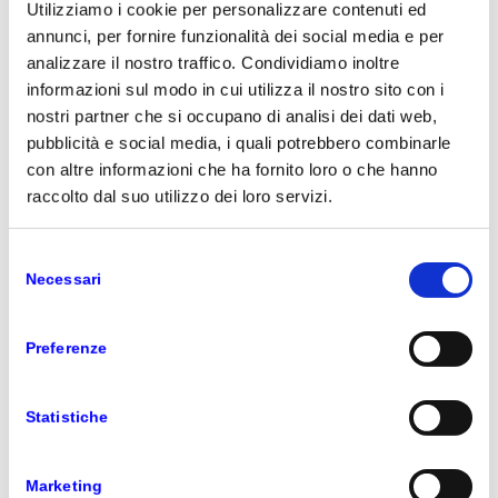
soluzioni e servizi di altissimo livello, per i risultati
Utilizziamo i cookie per personalizzare contenuti ed
ottenuti nel mercato italiano e per la sua capacità di
annunci, per fornire funzionalità dei social media e per
sviluppare progetti che portano vantaggi concreti
analizzare il nostro traffico. Condividiamo inoltre
alle imprese.
informazioni sul modo in cui utilizza il nostro sito con i
nostri partner che si occupano di analisi dei dati web,
pubblicità e social media, i quali potrebbero combinarle
Siamo onorati di riconoscere Var Group
con altre informazioni che ha fornito loro o che hanno
come
Microsoft Country Partner of the Year
raccolto dal suo utilizzo dei loro servizi.
per l’Italia
Selezione
Necessari
del
dichiara Gavriella Schuster, Corporate Vice
President One Commercial Partner, Microsoft
consenso
Corp.
Preferenze
Var Group si è distinta come partner
Statistiche
esemplare, dimostrando innovazione e una
competenza unica nel supportare la crescita
delle aziende.
Marketing