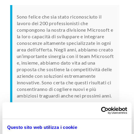
Sono felice che sia stato riconosciuto il
lavoro dei 200 professionisti che
compongono la nostra divisione Microsoft e
la loro capacità di sviluppare e integrare
conoscenze altamente specializzate in ogni
area dell’offerta. Negli anni, abbiamo creato
un’importante sinergia con il team Microsoft
e, insieme, abbiamo dato vita ad una
proposta che sostiene la competitività delle
aziende con soluzioni estremamente
innovative. Sono certa che questi risultati ci
consentiranno di cogliere nuovi e più
ambiziosi traguardi anche nei prossimi anni.
I vincitori sono stati scelti tra più di 2900 candidati
provenienti da 115 paesi in tutto il mondo. Var
Questo sito web utilizza i cookie
Group è stata premiata per la sua capacità di fornire