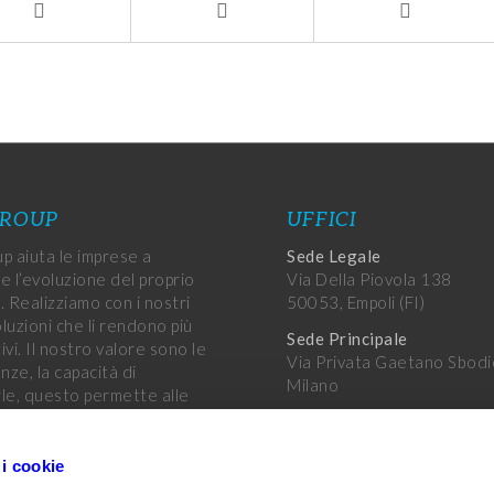
GROUP
UFFICI
p aiuta le imprese a
Sede Legale
e l’evoluzione del proprio
Via Della Piovola 138
. Realizziamo con i nostri
50053, Empoli (FI)
oluzioni che li rendono più
Sede Principale
vi. Il nostro valore sono le
Via Privata Gaetano Sbodi
ze, la capacità di
Milano
le, questo permette alle
di raggiungere i propri
Altri uffici
.
Uffici Var Group
 i cookie