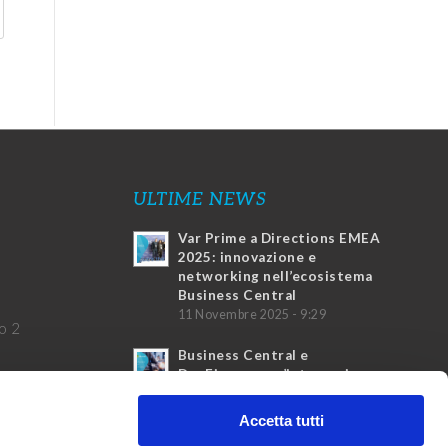
ULTIME NEWS
Var Prime a Directions EMEA
2025: innovazione e
networking nell’ecosistema
Business Central
11 Novembre 2025 - 9:29
o 2
Business Central e
DocFinance: un’integrazione
vincente
4 Marzo 2025 - 17:20
Accetta tutti