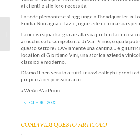
ai clienti e alle loro necessità.
La sede piemontese si aggiunge all’headquarter in Lom
Emilia-Romagna e Lazio; ogni sede con una sua specific
Novità da Microsoft
La nuova squadra, grazie alla sua profonda conoscenz
Inspire 2020
arricchisce le competenze di Var Prime; e quale potr
questo settore? Ovviamente una cantina… e gli uffici
location di Giordano Vini, una storica azienda vinico
classico e moderno.
Diamo il ben venuto a tutti i nuovi colleghi, pronti ad
proporrà nei prossimi anni.
#WeAreVarPrime
15 DICEMBRE 2020
CONDIVIDI QUESTO ARTICOLO