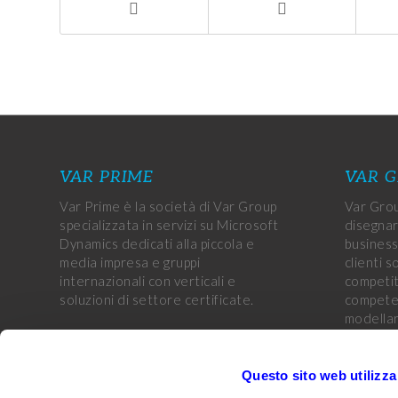
VAR PRIME
VAR 
Var Prime è la società di Var Group
Var Grou
specializzata in servizi su Microsoft
disegnar
Dynamics dedicati alla piccola e
business
media impresa e gruppi
clienti s
internazionali con verticali e
competiti
soluzioni di settore certificate.
competen
modellar
aziende 
obiettivi
CUSTOMER PORTAL
Questo sito web utilizza