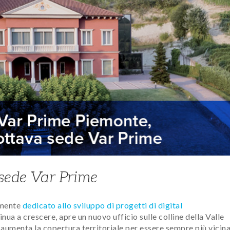
 sede Var Prime
amente
dedicato allo sviluppo di progetti di digital
tinua a crescere, apre un nuovo ufficio sulle colline della Valle
e aumenta la copertura territoriale per essere sempre più vicin