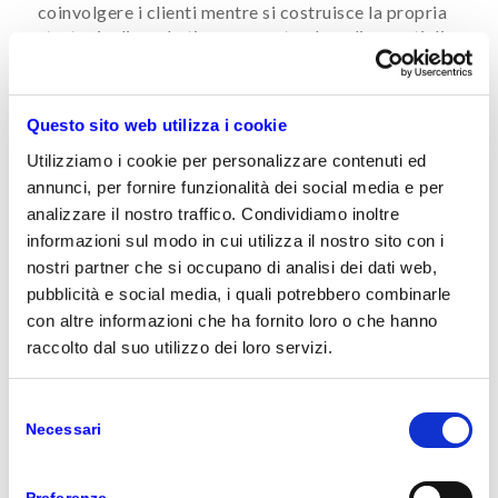
coinvolgere i clienti mentre si costruisce la propria
strategia di marketing, consentendo agli esperti di
mercato di pianificare, realizzare e monitorare le
campagne in modo semplice ed efficace. Le attività
di marketing sono più veloci quando organizzate in
Questo sito web utilizza i cookie
modo agile. Ridurre il time to market e migliorare la
comunicatività e la coerenza del marchio è
Utilizziamo i cookie per personalizzare contenuti ed
altrettanto importante. Le informazioni dettagliate
annunci, per fornire funzionalità dei social media e per
sui clienti contribuiscono a una pianificazione
analizzare il nostro traffico. Condividiamo inoltre
efficace e a un’esecuzione perfetta. Microsoft
informazioni sul modo in cui utilizza il nostro sito con i
Dynamics Marketing consente di ridurre la
nostri partner che si occupano di analisi dei dati web,
complessità delle campagne, in modo da potersi
pubblicità e social media, i quali potrebbero combinarle
focalizzare sull’offerta di esperienze utente
con altre informazioni che ha fornito loro o che hanno
eccezionali su vasta scala. Il nuovo Visual Campaign
raccolto dal suo utilizzo dei loro servizi.
Designer velocizza l’automazione del marketing e il
marketing via e-mail.
Selezione
NTT
in qualità di
Gold Partner Microsoft
mette a
Necessari
del
disposizione le proprie conoscenze e competenze
consenso
per l’implementazione delle nuove soluzioni
Microsoft.