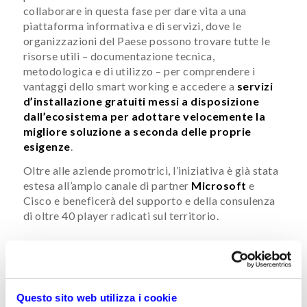
collaborare in questa fase per dare vita a una
piattaforma informativa e di servizi, dove le
organizzazioni del Paese possono trovare tutte le
risorse utili – documentazione tecnica,
metodologica e di utilizzo – per comprendere i
vantaggi dello smart working e accedere a
servizi
d’installazione gratuiti messi a disposizione
dall’ecosistema per adottare velocemente la
migliore soluzione a seconda delle proprie
esigenze
.
Oltre alle aziende promotrici, l’iniziativa è già stata
estesa all’ampio canale di partner
Microsoft
e
Cisco e beneficerà del supporto e della consulenza
di oltre 40 player radicati sul territorio.
L’obiettivo di Flexible Working
L’iniziativa si basa sulla volontà di mettere a
disposizione le conoscenze qualificate e le capacità
Questo sito web utilizza i cookie
acquisite negli anni da parte dei player coinvolti, con