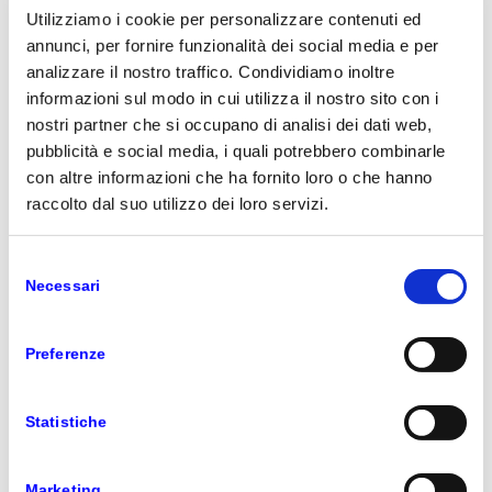
Utilizziamo i cookie per personalizzare contenuti ed
l’obiettivo di aiutare le organizzazioni a far fronte
agli effetti del Coronavirus sulla collaborazione e
annunci, per fornire funzionalità dei social media e per
sul business, in particolare per le organizzazioni
analizzare il nostro traffico. Condividiamo inoltre
localizzate in zone con mobilità limitata o con
informazioni sul modo in cui utilizza il nostro sito con i
collaboratori/partner in difficoltà per gli
nostri partner che si occupano di analisi dei dati web,
spostamenti.
pubblicità e social media, i quali potrebbero combinarle
con altre informazioni che ha fornito loro o che hanno
Nonostante lo smart working sia un modello in
crescita negli ultimi anni, utilizzato dal 58% delle
raccolto dal suo utilizzo dei loro servizi.
grandi imprese e dal 12% delle PMI italiane ovvero
570.000 lavoratori (+20%, secondo le stime
Selezione
dell’Osservatorio Polimi), non tutte le aziende sono
Necessari
del
pronte ad adottare questa nuova modalità operativa
consenso
e alcune di esse potrebbero avere la necessità di
ricevere consigli e supporto per attivarlo. La
Preferenze
piattaforma web
Flexibleworking.it
nasce proprio
con l’
obiettivo di fornire alle realtà meno
preparate e avvezze al lavoro agile,
Statistiche
informazioni e servizi, indicando i passi da
compiere per sfruttarne subito i vantaggi ed
Marketing