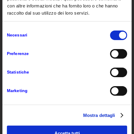
con altre informazioni che ha fornito loro o che hanno
raccolto dal suo utilizzo dei loro servizi.
Click to access
Selezione
Necessari
del
consenso
Preferenze
VAR GROUP
Statistiche
Var Group aiuta le imprese a disegnare l’evoluzione
del proprio business. Realizziamo con i nostri clienti
soluzioni che li rendono più competitivi. Il nostro
Marketing
valore sono le competenze, la capacità di modellarle,
questo permette alle aziende di raggiungere i propri
obiettivi.
Mostra dettagli
Accetta tutti