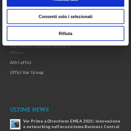
UFFICI
Consenti solo i selezionati
Sede Legale
Via Della Piovola 138
50053, Empoli (FI)
Rifiuta
Sede Principale
Via Privata Gaetano Sbodio 2
Milano
Altri uffici
Uffici Var Group
ULTIME NEWS
Var Prime a Directions EMEA 2025: innovazione
e networking nell’ecosistema Business Central