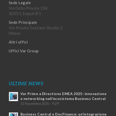
Sede Legale
Via Della Piovola 138
50053, Empoli (FI)
Sede Principale
Via Privata Gaetano Sbodio 2
Milano
Altri uffici
Uffici Var Group
ULTIME NEWS
Var Prime a Directions EMEA 2025: innovazione
e networking nell’ecosistema Business Central
11 Novembre 2025 - 9:29
Business Central e DocFinance: un’integrazione