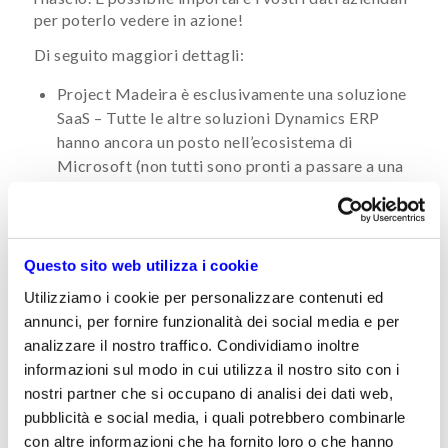
per poterlo vedere in azione!
Di seguito maggiori dettagli:
Project Madeira è esclusivamente una soluzione
SaaS – Tutte le altre soluzioni Dynamics ERP
hanno ancora un posto nell’ecosistema di
Microsoft (non tutti sono pronti a passare a una
soluzione cloud per la gestione aziendale).
Questa è una product line separata.
Microsoft ha già sviluppato strumenti di
Questo sito web utilizza i cookie
migrazione dei dati per Excel e QuickBooks.
La funzionalità comprende più GL/AP/AR
Utilizziamo i cookie per personalizzare contenuti ed
(maggiori dettagli verranno comunicati in
annunci, per fornire funzionalità dei social media e per
prossimità della data di rilascio).
analizzare il nostro traffico. Condividiamo inoltre
informazioni sul modo in cui utilizza il nostro sito con i
Project Madeira sarà reso globalmente
nostri partner che si occupano di analisi dei dati web,
disponibile nella seconda metà del 2016.
pubblicità e social media, i quali potrebbero combinarle
Il mercato di riferimento per Madeira sono le
con altre informazioni che ha fornito loro o che hanno