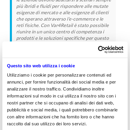
più ibridi e fluidi per rispondere alle mutate
esigenze di mercato e alle esigenze di clienti
che operano attraverso l’e-commerce e le
reti fisiche. Con Var4Retail è stato possibile
riunire in un unico centro di competenza i
prodotti e le soluzioni specifiche per questo
settore, integrandole con la proposta globale
di Var Group
Questo sito web utilizza i cookie
ha concluso
Andrea Milan, AD di Var4Retail.
Utilizziamo i cookie per personalizzare contenuti ed
annunci, per fornire funzionalità dei social media e per
analizzare il nostro traffico. Condividiamo inoltre
Rassegna Stampa:
informazioni sul modo in cui utilizza il nostro sito con i
Industria Italiana
nostri partner che si occupano di analisi dei dati web,
pubblicità e social media, i quali potrebbero combinarle
TopTrade
con altre informazioni che ha fornito loro o che hanno
TecnoGazzetta
raccolto dal suo utilizzo dei loro servizi.