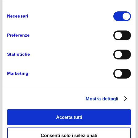
Market Screener
Selezione
12 GENNAIO 2023
Necessari
del
consenso
Preferenze
Tag Archivio per:
PRIME365 Cocai Retail
Statistiche
Marketing
Mostra dettagli
Accetta tutti
Consenti solo i selezionati