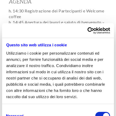
AGENDA
h. 14:30 Registrazione dei Partecipanti e Welcome
coffee
h. 14:45 Apertura dei lavori e saluto di benvenuto –
Roberto Cecilia Santamaria, Presidente AGIC
h. 15:00 Smartworking @ Microsoft – Pino
Mercuri, HR Director Microsoft
h. 15:45 Valagro Spa: un’esperienza concreta e un
Questo sito web utilizza i cookie
caso di successo
Utilizziamo i cookie per personalizzare contenuti ed
h. 16:15 PowerHR: gestione strutturata dei processi
annunci, per fornire funzionalità dei social media e per
HR – Giuseppe La Mantia, Partner AGIC
analizzare il nostro traffico. Condividiamo inoltre
h. 17:00 PowerHR: misurare le performance e
informazioni sul modo in cui utilizza il nostro sito con i
simulare gli effetti di decisioni tattiche e
nostri partner che si occupano di analisi dei dati web,
strategiche in ambito HR – Tommaso Pozzi, CEO
pubblicità e social media, i quali potrebbero combinarle
Porini Insight – Marco Mancini, Senior Consultant
Porini Insight
con altre informazioni che ha fornito loro o che hanno
h. 17:45 Q & A e Chiusura Lavori
raccolto dal suo utilizzo dei loro servizi.
Seguirà aperitivo
La partecipazione è gratuita su prenotazione
Selezione
Necessari