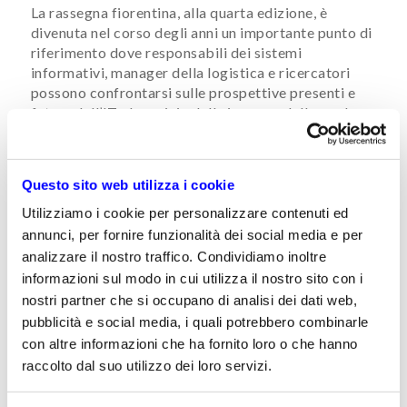
La rassegna fiorentina, alla quarta edizione, è
divenuta nel corso degli ​anni un importante punto di
riferimento dove responsabili dei sistemi
informativi, manager della logistica e ricercatori
possono confrontarsi sulle prospettive presenti e
future dell’IT al servizio delle imprese della moda.
Il convegno si svolge nel corso di una giornata, con
interventi in sessione plenaria e presentazioni di
testimonianze di successo direttamente da parte
Questo sito web utilizza i cookie
delle aziende.
Utilizziamo i cookie per personalizzare contenuti ed
annunci, per fornire funzionalità dei social media e per
analizzare il nostro traffico. Condividiamo inoltre
informazioni sul modo in cui utilizza il nostro sito con i
Ore 15:00 Sessione Supply Chain
nostri partner che si occupano di analisi dei dati web,
pubblicità e social media, i quali potrebbero combinarle
Il Sistema ERP per lo sviluppo aziendale:
con altre informazioni che ha fornito loro o che hanno
dalla collezione, alla produzione e logistica
raccolto dal suo utilizzo dei loro servizi.
fino alla vendita