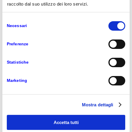
RICHIEDI INFORMAZIONI
raccolto dal suo utilizzo dei loro servizi.
6 MAGGIO 2021
Selezione
Necessari
del
consenso
PRIME365
Preferenze
TEXTILE
Statistiche
ERP
Marketing
La soluzione internazionale per il settore tessile
basata su Business Central
Continua a leggere
Mostra dettagli
15 GENNAIO 2014
Accetta tutti