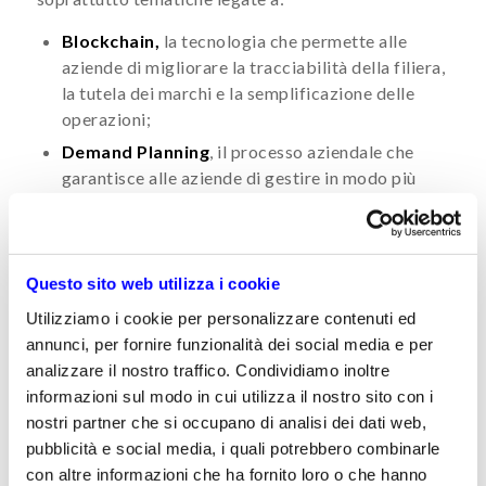
Blockchain,
la tecnologia che permette alle
aziende di migliorare la tracciabilità della filiera,
la tutela dei marchi e la semplificazione delle
operazioni;
Demand Planning
, il processo aziendale che
garantisce alle aziende di gestire in modo più
consapevole i processi di acquisto, stoccaggio e
gestione dei materiali, fattori molto importanti
nel settore tessile;
Questo sito web utilizza i cookie
Virtual show room
, gli ambienti virtuali che
possono portare nel mondo dell’on-line molte
Utilizziamo i cookie per personalizzare contenuti ed
delle esperienze e delle dinamiche tipiche degli
annunci, per fornire funzionalità dei social media e per
acquisti in-store.
analizzare il nostro traffico. Condividiamo inoltre
informazioni sul modo in cui utilizza il nostro sito con i
Se sei interessato a questo ciclo di eventi o vuoi
nostri partner che si occupano di analisi dei dati web,
maggiori informazioni, contattaci:
pubblicità e social media, i quali potrebbero combinarle
con altre informazioni che ha fornito loro o che hanno