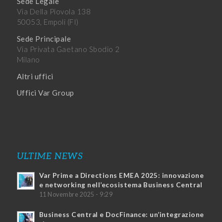
Sede Legale
Via Della Piovola 138
50053, Empoli (FI)
Sede Principale
Via Privata Gaetano Sbodio 2
Milano
Altri uffici
Uffici Var Group
ULTIME NEWS
Var Prime a Directions EMEA 2025: innovazione
e networking nell’ecosistema Business Central
11 Novembre 2025 - 9:29
Business Central e DocFinance: un’integrazione