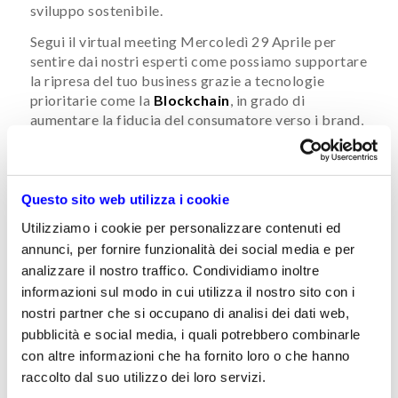
sviluppo sostenibile.
Segui il virtual meeting Mercoledì 29 Aprile per
sentire dai nostri esperti come possiamo supportare
la ripresa del tuo business grazie a tecnologie
prioritarie come la
Blockchain
, in grado di
aumentare la fiducia del consumatore verso i brand,
nel rispetto dei principi di trasparenza, sostenibilità
etica e ambientale, e abilitate da misure di finanza e
fiscalità agevolate.
Questo sito web utilizza i cookie
Non mancare all’appuntamento con la ripresa del
Utilizziamo i cookie per personalizzare contenuti ed
tuo business, iscriviti adesso!​
annunci, per fornire funzionalità dei social media e per
analizzare il nostro traffico. Condividiamo inoltre
Iscriviti al virtual meeting
informazioni sul modo in cui utilizza il nostro sito con i
Speakers:
nostri partner che si occupano di analisi dei dati web,
Stefano Spiniello
– Associate Partner, Technology
pubblicità e social media, i quali potrebbero combinarle
Consulting, PwC Italia:
con altre informazioni che ha fornito loro o che hanno
Roberto Stefanelli
– Blockchain Leader – Var Group
raccolto dal suo utilizzo dei loro servizi.
SpA: