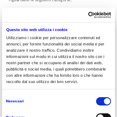
Artificial Intelligence
Business App – CRM
Business App – ERP
Questo sito web utilizza i cookie
Modern App
Utilizziamo i cookie per personalizzare contenuti ed
Cloud Azure
annunci, per fornire funzionalità dei social media e per
Modern Workplace
analizzare il nostro traffico. Condividiamo inoltre
Device
informazioni sul modo in cui utilizza il nostro sito con i
nostri partner che si occupano di analisi dei dati web,
Detto questo, non perdere altro tempo e affacciati
pubblicità e social media, i quali potrebbero combinarle
al nostro blog. Buona lettura!
con altre informazioni che ha fornito loro o che hanno
raccolto dal suo utilizzo dei loro servizi.
Selezione
BLOG VAR PRIME
Necessari
del
30 APRILE 2020
consenso