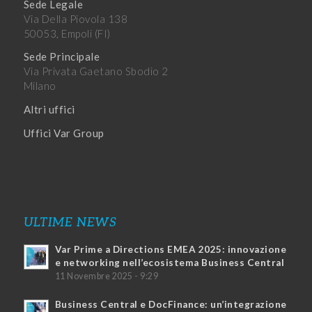
Sede Legale
Via Della Piovola 138
50053, Empoli (FI)
Sede Principale
Via Privata Gaetano Sbodio 2
Milano
Altri uffici
Uffici Var Group
ULTIME NEWS
Var Prime a Directions EMEA 2025: innovazione
e networking nell’ecosistema Business Central
11 Novembre 2025 - 9:29
Business Central e DocFinance: un’integrazione