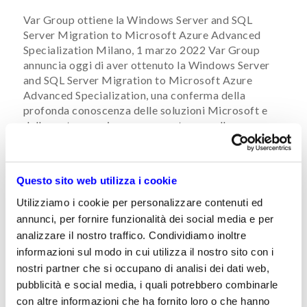
Var Group ottiene la Windows Server and SQL
Server Migration to Microsoft Azure Advanced
Specialization Milano, 1 marzo 2022 Var Group
annuncia oggi di aver ottenuto la Windows Server
and SQL Server Migration to Microsoft Azure
Advanced Specialization, una conferma della
profonda conoscenza delle soluzioni Microsoft e
della vasta esperienza e competenza nella
migrazione ad […]
1 Marzo 2022
Questo sito web utilizza i cookie
Utilizziamo i cookie per personalizzare contenuti ed
News
annunci, per fornire funzionalità dei social media e per
Microsoft Ignite 21, un autunno di novità
analizzare il nostro traffico. Condividiamo inoltre
informazioni sul modo in cui utilizza il nostro sito con i
Da Ignite 21 arrivano 90 nuovi servizi e
nostri partner che si occupano di analisi dei dati web,
aggiornamenti per aiutare le aziende a cogliere il
pubblicità e social media, i quali potrebbero combinarle
potenziale dei nuovi trend e a connettere persone,
con altre informazioni che ha fornito loro o che hanno