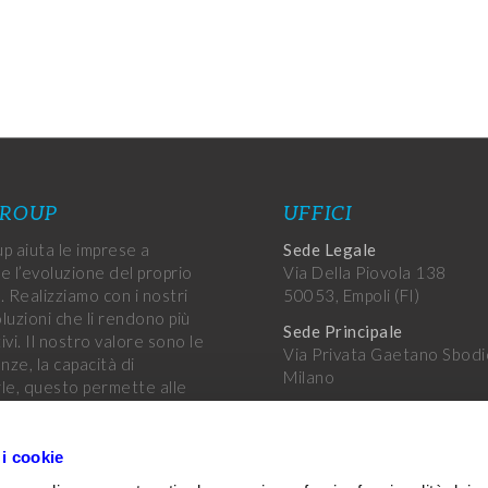
GROUP
UFFICI
p aiuta le imprese a
Sede Legale
e l’evoluzione del proprio
Via Della Piovola 138
. Realizziamo con i nostri
50053, Empoli (FI)
oluzioni che li rendono più
Sede Principale
vi. Il nostro valore sono le
Via Privata Gaetano Sbodi
ze, la capacità di
Milano
le, questo permette alle
di raggiungere i propri
Altri uffici
.
Uffici Var Group
 i cookie