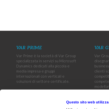
VAR PRIME
VAR 
Var Prime è la società di Var Group
Var Grou
specializzata in servizi su Microsoft
disegnar
Dynamics dedicati alla piccola e
business
media impresa e gruppi
clienti s
internazionali con verticali e
competiti
soluzioni di settore certificate.
competen
modellar
aziende 
obiettivi
CUSTOMER PORTAL
Questo sito web utilizza