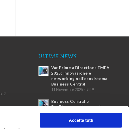
ULTIME NEWS
Var Prime a Directions EMEA
2025: innovazione e
networking nell’ecosistema
Business Central
11 Novembre 2025 - 9:29
o 2
Business Central e
DocFinance: un’integrazione
vincente
4 Marzo 2025 - 17:20
Accetta tutti