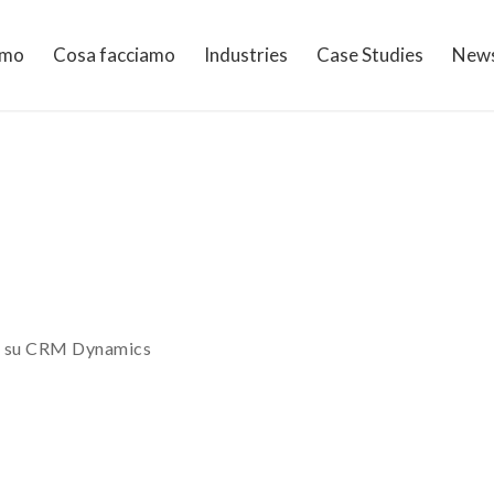
amo
Cosa facciamo
Industries
Case Studies
New
one su CRM Dynamics