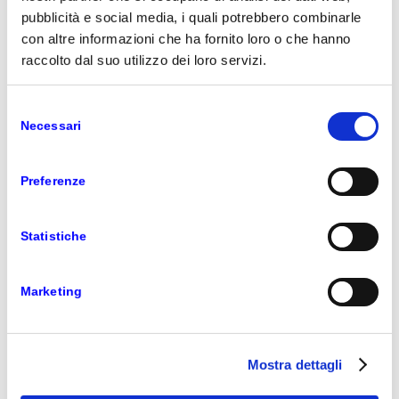
pubblicità e social media, i quali potrebbero combinarle
NEWS
con altre informazioni che ha fornito loro o che hanno
raccolto dal suo utilizzo dei loro servizi.
Selezione
Necessari
del
consenso
Preferenze
Statistiche
Var Prime è nel 2018/2019
Inner Circle for Microsoft
Marketing
Dynamics
Mostra dettagli
Microsoft ha confermato
Var Prime
tra i membri
del 2018/2019 Inner Circle for Microsoft