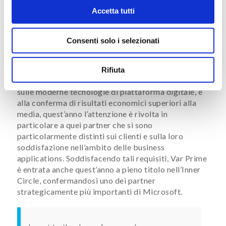
Dynamics, un prestigioso ed elitario gruppo che
Accetta tutti
annualmente include l’1% dei partner Dynamics che
a livello mondiale si sono contraddistinti per la loro
eccellenza in termini di vendite ed innovazione.
Consenti solo i selezionati
I criteri per far parte di questo gruppo selezionato
di partner sono molto rigorosi: oltre a una
Rifiuta
comprovata competenza sui prodotti standard e
sulle moderne tecnologie di piattaforma digitale, e
alla conferma di risultati economici superiori alla
media, quest’anno l’attenzione è rivolta in
particolare a quei partner che si sono
particolarmente distinti sui clienti e sulla loro
soddisfazione nell’ambito delle business
applications. Soddisfacendo tali requisiti, Var Prime
è entrata anche quest’anno a pieno titolo nell’Inner
Circle, confermandosi uno dei partner
strategicamente più importanti di Microsoft.