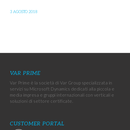
3 AGOSTO 2018
VAR PRIME
Var Prime è la società di Var Group specializzata in
servizi su Microsoft Dynamics dedicati alla piccola e
media impresa e gruppi internazionali con verticali e
soluzioni di settore certificate.
CUSTOMER PORTAL