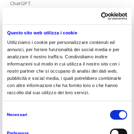
ChatGPT.
Vediamo un breve riepilogo delle più importanti
novità annunciate la scorsa settimana:
Sviluppo dell’ecosistema dei plugin AI
Questo sito web utilizza i cookie
Microsoft ha annunciato la decisione di
Utilizziamo i cookie per personalizzare contenuti ed
adottare lo stesso standard
open
per i
annunci, per fornire funzionalità dei social media e per
plugin che OpenAI ha introdotto per
analizzare il nostro traffico. Condividiamo inoltre
ChatGPT,
rendendo possibile
informazioni sul modo in cui utilizza il nostro sito con i
l’interoperabilità tra ChatGPT e
nostri partner che si occupano di analisi dei dati web,
l’ampia offerta di copilot di Microsoft
.
pubblicità e social media, i quali potrebbero combinarle
Gli sviluppatori potranno ora, quindi,
con altre informazioni che ha fornito loro o che hanno
utilizzare
un’unica piattaforma per
raccolto dal suo utilizzo dei loro servizi.
creare plugin
che funzionano in ambito
consumer e in ambito business, tra cui
Selezione
ChatGPT, Bing, Dynamics 365 Copilot e
Necessari
del
Microsoft 365 Copilot. Inoltre, se gli
consenso
utenti desidereranno sviluppare e
Preferenze