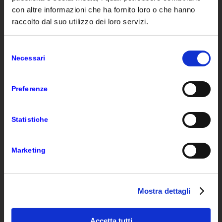
con altre informazioni che ha fornito loro o che hanno
raccolto dal suo utilizzo dei loro servizi.
Click to access
Selezione
Necessari
del
consenso
Preferenze
VAR GROUP
Statistiche
Var Group aiuta le imprese a disegnare l’evoluzione
del proprio business. Realizziamo con i nostri clienti
soluzioni che li rendono più competitivi. Il nostro
Marketing
valore sono le competenze, la capacità di modellarle,
questo permette alle aziende di raggiungere i propri
obiettivi.
Mostra dettagli
Accetta tutti