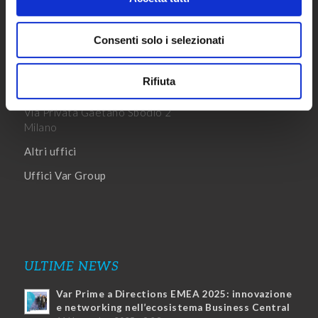
UFFICI
Consenti solo i selezionati
Sede Legale
Via Della Piovola 138
50053, Empoli (FI)
Rifiuta
Sede Principale
Via Privata Gaetano Sbodio 2
Milano
Altri uffici
Uffici Var Group
ULTIME NEWS
Var Prime a Directions EMEA 2025: innovazione
e networking nell’ecosistema Business Central