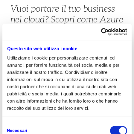
Vuoi portare il tuo business
nel cloud? Scopri come Azure
può aiutarti a trasformare le
tue idee in soluzioni grazie ad
Questo sito web utilizza i cookie
una piattaforma affidabile e
Utilizziamo i cookie per personalizzare contenuti ed
in continua espansione.
annunci, per fornire funzionalità dei social media e per
analizzare il nostro traffico. Condividiamo inoltre
Che cos’è Microsoft Azure?
informazioni sul modo in cui utilizza il nostro sito con i
nostri partner che si occupano di analisi dei dati web,
Azure è la
piattaforma pubblica di cloud
pubblicità e social media, i quali potrebbero combinarle
computing
di Microsoft che consente l’erogazione
di più di 100 servizi, aggiornati periodicamente e
con altre informazioni che ha fornito loro o che hanno
che aiuta le aziende di tutte le dimensioni ad
raccolto dal suo utilizzo dei loro servizi.
affrontare le proprie sfide professionali quotidiane.
Selezione
Quali sono i servizi di Microsoft Azure?
Necessari
del