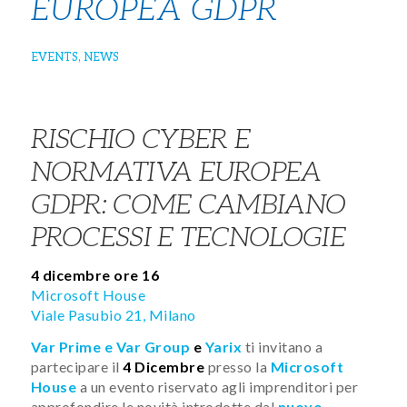
EUROPEA GDPR
EVENTS
,
NEWS
RISCHIO CYBER E
NORMATIVA EUROPEA
GDPR: COME CAMBIANO
PROCESSI E TECNOLOGIE
4 dicembre ore 16
Microsoft House
Viale Pasubio 21, Milano
Var Prime e Var Group
e
Yarix
ti invitano a
partecipare il
4 Dicembre
presso la
Microsoft
House
a un evento riservato agli imprenditori per
approfondire le novità introdotte dal
nuovo