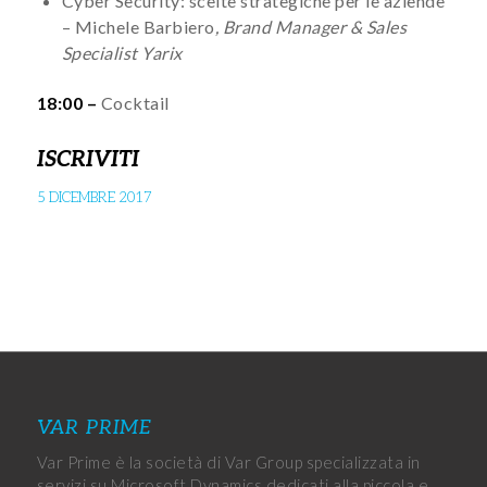
Cyber Security: scelte strategiche per le aziende
– Michele Barbiero
, Brand Manager & Sales
Specialist Yarix
18:00 –
Cocktail
ISCRIVITI
5 DICEMBRE 2017
VAR PRIME
Var Prime è la società di Var Group specializzata in
servizi su Microsoft Dynamics dedicati alla piccola e