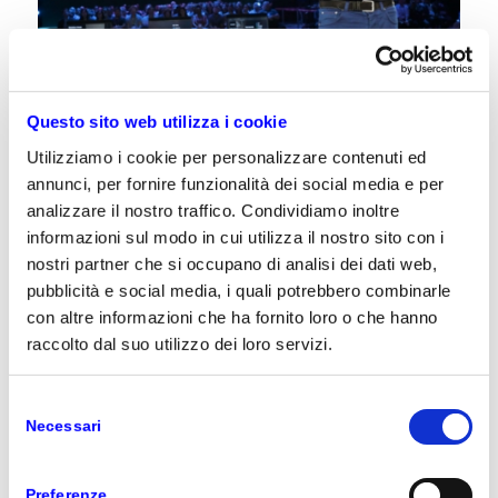
Microsoft Inspire 2019 – 14/18 luglio, Las
Vegas, Nevada.
Questo sito web utilizza i cookie
Si è da pochi giorni conclusa a Las Vegas, Microsoft
Utilizziamo i cookie per personalizzare contenuti ed
Inspire 2019, l’
annuale conferenza
dedicata al
mondo dei partner.
annunci, per fornire funzionalità dei social media e per
analizzare il nostro traffico. Condividiamo inoltre
L’evento, come ogni anno, è stata l’occasione per
informazioni sul modo in cui utilizza il nostro sito con i
fare il
punto sulla strategia di Microsoft
a
nostri partner che si occupano di analisi dei dati web,
supporto dell’ecosistema dei partner e per
pubblicità e social media, i quali potrebbero combinarle
annunciare alcune novità sulle soluzioni
con altre informazioni che ha fornito loro o che hanno
Microsoft
in grado di accompagnare le aziende nel
proprio percorso di trasformazione digitale.
raccolto dal suo utilizzo dei loro servizi.
Microsoft Italia
è in prima file in questa
Selezione
trasformazione e a conferma di questo impegno,
Necessari
quest’anno l’Italia è stata premiata, per la prima
del
volta, come miglior country worldwide per
consenso
Microsoft. Un traguardo di grande prestigio che
Preferenze