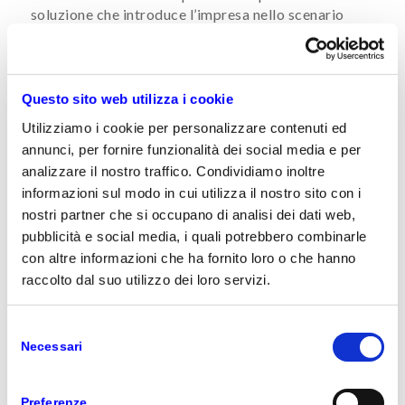
soluzione che introduce l’impresa nello scenario
della data-driven economy, in cui riuscire a estrarre
valore dalle informazioni significherà sempre di più
predire le trasformazioni del mercato e cavalcarle,
anziché fronteggiarle in maniera tradizionale,
Questo sito web utilizza i cookie
ovvero con un approccio reattivo.
Utilizziamo i cookie per personalizzare contenuti ed
annunci, per fornire funzionalità dei social media e per
analizzare il nostro traffico. Condividiamo inoltre
14 DICEMBRE 2018
informazioni sul modo in cui utilizza il nostro sito con i
nostri partner che si occupano di analisi dei dati web,
pubblicità e social media, i quali potrebbero combinarle
RETAIL E
con altre informazioni che ha fornito loro o che hanno
raccolto dal suo utilizzo dei loro servizi.
SEGMENTAZIONE
Selezione
CLIENTI: PERCHÉ È
Necessari
del
consenso
IMPORTANTE NEL
Preferenze