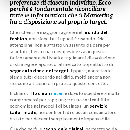
preferenze di ciascun individuo. Ecco
perché è fondamentale riconciliare
tutte le informazioni che il Marketing
ha a disposizione sul proprio target.
Che i clienti, a maggior ragione nel
mondo del
f
ashion
, non siano tutti uguali è risaputo. Ma
attenzione: non è affatto un assunto da dare per
scontato, bensì una consapevolezza acquisita
faticosamente dal Marketing in anni di evoluzione
di strategie e approcci al mercato, soprattutto di
segmentazione del target
. Eppure, nonostante
siamo tutti d’accordo nel dirlo, molti ancora non
riescono a tradurre in pratica questo concetto.
È chiaro: il
fashion
retail
è dovuto scendere a molti
compromessi per raggiungere una sostenibilità
economica nei modelli di business; un
servizio
tailor made,
nei confronti di ciascun consumatore,
è stato per decenni semplicemente impensabile.
Ora che però le
tecnologie digitali
permettono da