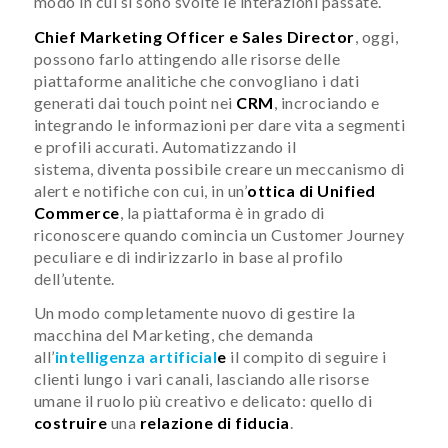
modo in cui si sono svolte le interazioni passate.
Chief Marketing Officer e Sales Director
, oggi,
possono farlo attingendo alle risorse delle
piattaforme analitiche che convogliano i dati
generati dai touch point nei
CRM
, incrociando e
integrando le informazioni per dare vita a segmenti
e profili accurati. Automatizzando il
sistema, diventa possibile creare un meccanismo di
alert e notifiche con cui, in un’
ottica di Unified
Commerce
, la piattaforma è in grado di
riconoscere quando comincia un Customer Journey
peculiare e di indirizzarlo in base al profilo
dell’utente.
Un modo completamente nuovo di gestire la
macchina del Marketing, che demanda
all’
intelligenza artificial
e
il compito di seguire i
clienti lungo i vari canali, lasciando alle risorse
umane il ruolo più creativo e delicato: quello di
costruire
una
relazione di fiducia
.