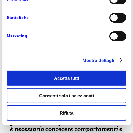
FASHION E CHE
VANTAGGI PORTA
Statistiche
Marketing
NEWS
Mostra dettagli
Accetta tutti
Consenti solo i selezionati
Rifiuta
L’omnicanalità è una vera e propria
galassia di touch point. Per ottimizzarli
è necessario conoscere comportamenti e