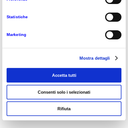
raggiungere gli obiettivi di sviluppo che ci
eravamo prefissati. Con Var Group abbiamo
subito trovato la giusta intesa. Ancor prima
Statistiche
di discutere le condizioni, abbiamo condiviso
il piano industriale mettendo a fattor comune
la nostra vision basata su Dinamo, trovando
Marketing
un perfetto allineamento di vedute. Siamo
molto soddisfatti dell’accordo raggiunto:
grazie al potenziale del Gruppo,
Mostra dettagli
identificheremo le aree per favorire
l’accelerazione del processo di integrazione
e potenziamento della nostra offerta di
Accetta tutti
soluzioni innovative.
Consenti solo i selezionati
aggiungono Andrea Milan, Presidente e Riccardo
Pauletti, Amministratore Delegato di Sky Software.
Rifiuta
14 OTTOBRE 2021