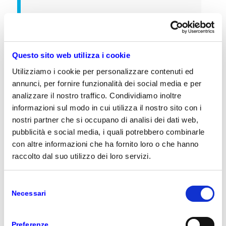
Grazie alla collaborazione con Sky Software
e all’uso della piattaforma innovativa
Dinamo, saremo in grado di estendere le
nostre soluzioni di settore e rafforzare la
Questo sito web utilizza i cookie
nostra presenza geografica rendendola
Utilizziamo i cookie per personalizzare contenuti ed
capillare su tutto il territorio nazionale. In
annunci, per fornire funzionalità dei social media e per
questo modo, inoltre, sviluppiamo importanti
sinergie sui clienti esistenti che
analizzare il nostro traffico. Condividiamo inoltre
beneficeranno di una nuova roadmap
informazioni sul modo in cui utilizza il nostro sito con i
evolutiva per le loro attuali soluzioni retail,
nostri partner che si occupano di analisi dei dati web,
anche in ottica Cloud.
pubblicità e social media, i quali potrebbero combinarle
con altre informazioni che ha fornito loro o che hanno
raccolto dal suo utilizzo dei loro servizi.
commenta Lorenzo Sala, Amministratore Delegato
Var Prime.
Selezione
Necessari
del
consenso
Avevamo pianificato da tempo l’ingresso di
un partner strategico che ci consentisse di
Preferenze